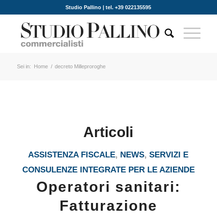
Studio Pallino | tel. +39 022135595
Sei in:
Home
/
decreto Milleproroghe
Articoli
ASSISTENZA FISCALE
,
NEWS
,
SERVIZI E
CONSULENZE INTEGRATE PER LE AZIENDE
Operatori sanitari:
Fatturazione