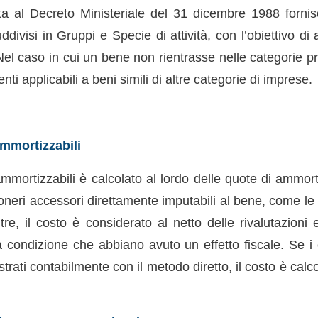
ta al Decreto Ministeriale del 31 dicembre 1988 fornisce
visi in Gruppi e Specie di attività, con l’obiettivo di a
 Nel caso in cui un bene non rientrasse nelle categorie p
ienti applicabili a beni simili di altre categorie di imprese.
mmortizzabili
 ammortizzabili è calcolato al lordo delle quote di ammo
oneri accessori direttamente imputabili al bene, come le
tre, il costo è considerato al netto delle rivalutazioni
a condizione che abbiano avuto un effetto fiscale. Se i 
trati contabilmente con il metodo diretto, il costo è calcol