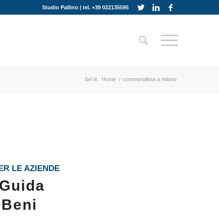
Studio Pallino | tel. +39 022135595
Sei in:
Home
/
commerialista a milano
ER LE AZIENDE
 Guida
 Beni