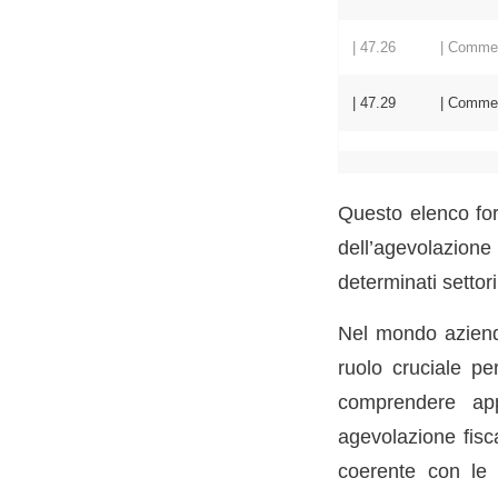
| 47.26 | Commercio a
| 47.29 | Commercio al
Questo elenco for
dell’agevolazion
determinati settor
Nel mondo azienda
ruolo cruciale per
comprendere appi
agevolazione fisc
coerente con le d