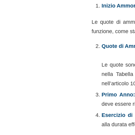
Inizio Ammo
Le quote di ammor
funzione, come sta
Quote di Am
Le quote sono
nella Tabell
nell’articolo
Primo Anno
deve essere r
Esercizio di
alla durata ef