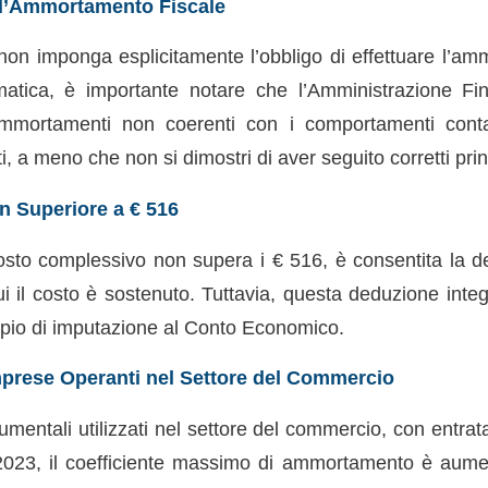
ll’Ammortamento Fiscale
on imponga esplicitamente l’obbligo di effettuare l’am
matica, è importante notare che l’Amministrazione Fi
ammortamenti non coerenti con i comportamenti contabi
, a meno che non si dimostri di aver seguito corretti princ
n Superiore a € 516
 costo complessivo non supera i € 516, è consentita la d
cui il costo è sostenuto. Tuttavia, questa deduzione int
cipio di imputazione al Conto Economico.
mprese Operanti nel Settore del Commercio
trumentali utilizzati nel settore del commercio, con entrat
 2023, il coefficiente massimo di ammortamento è aume