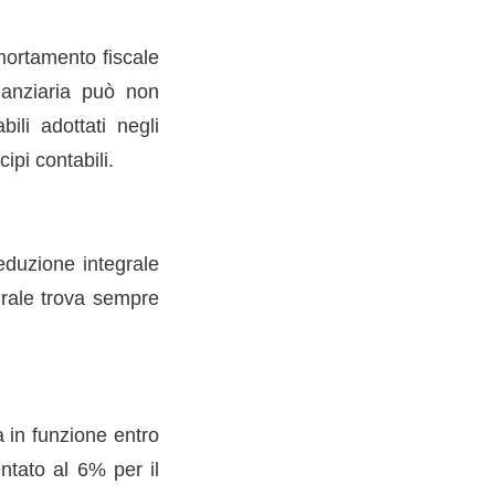
mortamento fiscale
nanziaria può non
li adottati negli
ipi contabili.
eduzione integrale
egrale trova sempre
a in funzione entro
ntato al 6% per il