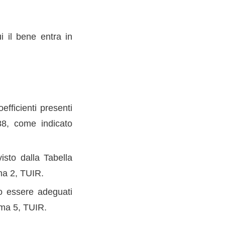
i il bene entra in
fficienti presenti
88, come indicato
isto dalla Tabella
ma 2, TUIR.
o essere adeguati
omma 5, TUIR.