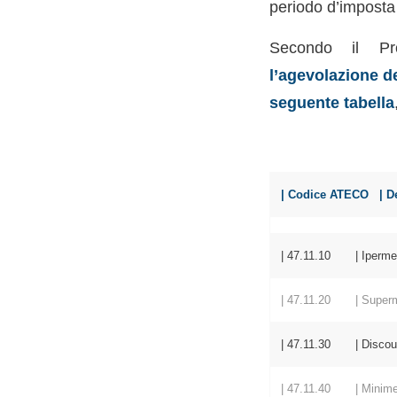
periodo d’imposta 
Secondo il Pro
l’agevolazione de
seguente tabella
| Codice AT
| 47.11.10 | Ipermer
| 47.11.20 | Superm
| 47.11.30 | Discount
| 47.11.40 | Minimercat