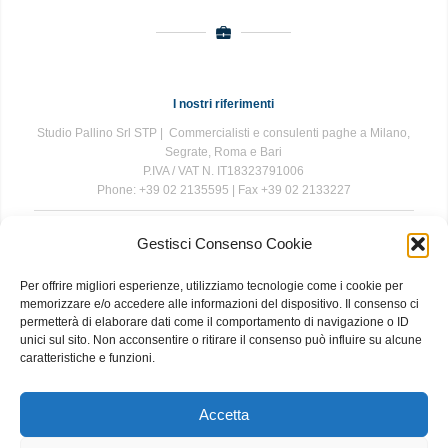
I nostri riferimenti
Studio Pallino Srl STP | Commercialisti e consulenti paghe a Milano,
Segrate, Roma e Bari
P.IVA / VAT N. IT18323791006
Phone: +39 02 2135595 | Fax +39 02 2133227
Gestisci Consenso Cookie
The information contained in this website is for general information
purposes only. The information is provided by Studio Pallino and
Per offrire migliori esperienze, utilizziamo tecnologie come i cookie per
while we endeavour to keep the information up to date and correct, we
memorizzare e/o accedere alle informazioni del dispositivo. Il consenso ci
make no representations or warranties of any kind, express or implied,
permetterà di elaborare dati come il comportamento di navigazione o ID
about the completeness, accuracy, reliability, suitability or availability
unici sul sito. Non acconsentire o ritirare il consenso può influire su alcune
with respect to the website or the information, products, services, or
caratteristiche e funzioni.
related graphics contained on the website for any purpose. Any
reliance you place on such information is therefore strictly at your own
risk.
Accetta