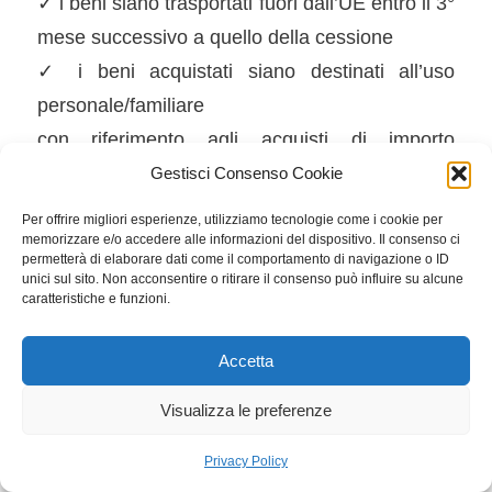
✓ i beni siano trasportati fuori dall’UE entro il 3°
mese successivo a quello della cessione
✓ i beni acquistati siano destinati all’uso
personale/familiare
con riferimento agli acquisti di importo
complessivo superiore a €154,94 (IVA
Gestisci Consenso Cookie
compresa). A partire dal 1/02/2024, tale limite
Per offrire migliori esperienze, utilizziamo tecnologie come i cookie per
viene ridotto a €70,00.
memorizzare e/o accedere alle informazioni del dispositivo. Il consenso ci
permetterà di elaborare dati come il comportamento di navigazione o ID
unici sul sito. Non acconsentire o ritirare il consenso può influire su alcune
ROTTAMAZIONE DEL MAGAZZINO (co. 78-
caratteristiche e funzioni.
84)
Gli esercenti attività d’impresa che non
Accetta
adottano gli IAS possono procedere:
Visualizza le preferenze
• per il periodo d’imposta in corso al 30/09/2023
(con esistenze iniziali al 1/01/2023, per le
Privacy Policy