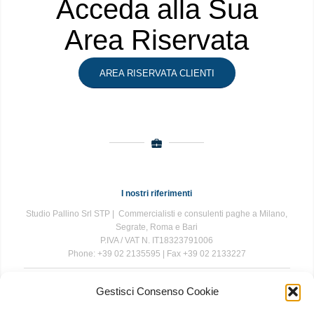
Acceda alla Sua
Area Riservata
AREA RISERVATA CLIENTI
I nostri riferimenti
Studio Pallino Srl STP | Commercialisti e consulenti paghe a Milano,
Segrate, Roma e Bari
P.IVA / VAT N. IT18323791006
Phone: +39 02 2135595 | Fax +39 02 2133227
Gestisci Consenso Cookie
The information contained in this website is for general information
purposes only. The information is provided by Studio Pallino and