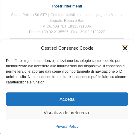
I nostri riferimenti
Studio Pallino Srl STP | Commercialisti e consulenti paghe a Milano,
Segrate, Roma e Bari
P.IVA / VAT N. IT18323791006
Phone: +39 02 2135595 | Fax +39 02 2133227
Gestisci Consenso Cookie
The information contained in this website is for general information
purposes only. The information is provided by Studio Pallino and
Per offrire migliori esperienze, utilizziamo tecnologie come i cookie per
while we endeavour to keep the information up to date and correct, we
memorizzare e/o accedere alle informazioni del dispositivo. Il consenso ci
make no representations or warranties of any kind, express or implied,
permetterà di elaborare dati come il comportamento di navigazione o ID
about the completeness, accuracy, reliability, suitability or availability
unici sul sito. Non acconsentire o ritirare il consenso può influire su alcune
with respect to the website or the information, products, services, or
caratteristiche e funzioni.
related graphics contained on the website for any purpose. Any
reliance you place on such information is therefore strictly at your own
risk.
Accetta
Visualizza le preferenze
About
|
Contact
|
Privacy and Cookie Policy
Privacy Policy