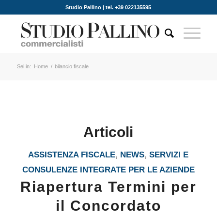
Studio Pallino | tel. +39 022135595
Sei in:
Home
/
bilancio fiscale
Articoli
ASSISTENZA FISCALE
,
NEWS
,
SERVIZI E
CONSULENZE INTEGRATE PER LE AZIENDE
Riapertura Termini per
il Concordato