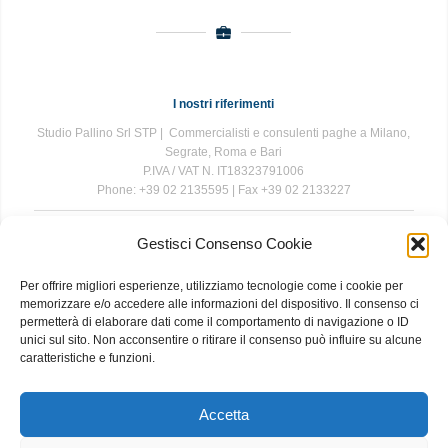
I nostri riferimenti
Studio Pallino Srl STP | Commercialisti e consulenti paghe a Milano,
Segrate, Roma e Bari
P.IVA / VAT N. IT18323791006
Phone: +39 02 2135595 | Fax +39 02 2133227
Gestisci Consenso Cookie
The information contained in this website is for general information
purposes only. The information is provided by Studio Pallino and
Per offrire migliori esperienze, utilizziamo tecnologie come i cookie per
while we endeavour to keep the information up to date and correct, we
memorizzare e/o accedere alle informazioni del dispositivo. Il consenso ci
make no representations or warranties of any kind, express or implied,
permetterà di elaborare dati come il comportamento di navigazione o ID
about the completeness, accuracy, reliability, suitability or availability
unici sul sito. Non acconsentire o ritirare il consenso può influire su alcune
with respect to the website or the information, products, services, or
caratteristiche e funzioni.
related graphics contained on the website for any purpose. Any
reliance you place on such information is therefore strictly at your own
risk.
Accetta