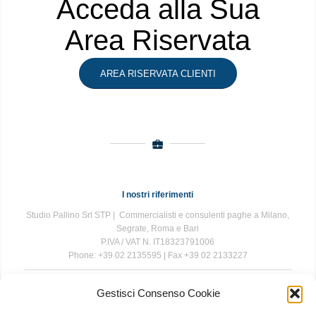
Acceda alla Sua
Area Riservata
AREA RISERVATA CLIENTI
I nostri riferimenti
Studio Pallino Srl STP | Commercialisti e consulenti paghe a Milano,
Segrate, Roma e Bari
P.IVA / VAT N. IT18323791006
Phone: +39 02 2135595 | Fax +39 02 2133227
Gestisci Consenso Cookie
The information contained in this website is for general information
purposes only. The information is provided by Studio Pallino and