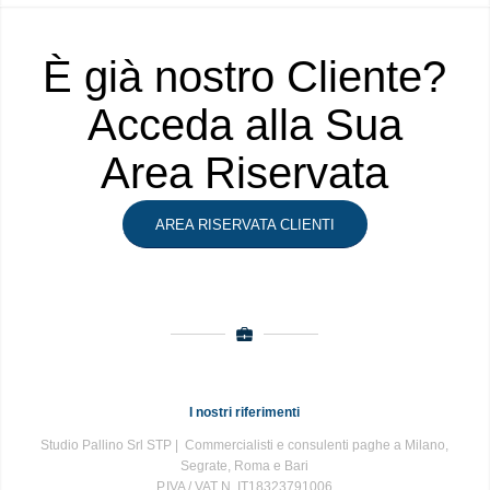
È già nostro Cliente?
Acceda alla Sua
Area Riservata
AREA RISERVATA CLIENTI
I nostri riferimenti
Studio Pallino Srl STP | Commercialisti e consulenti paghe a Milano,
Segrate, Roma e Bari
P.IVA / VAT N. IT18323791006