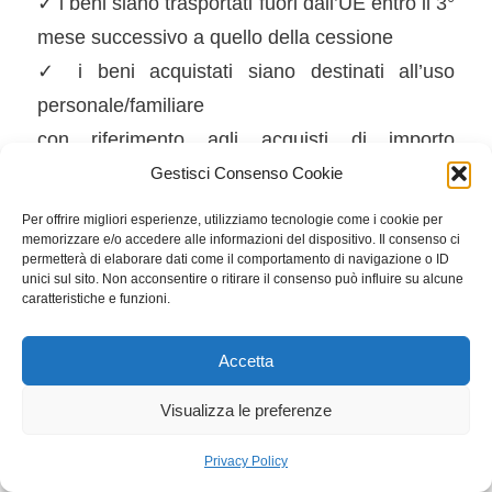
✓ i beni siano trasportati fuori dall’UE entro il 3°
mese successivo a quello della cessione
✓ i beni acquistati siano destinati all’uso
personale/familiare
con riferimento agli acquisti di importo
complessivo superiore a €154,94 (IVA
Gestisci Consenso Cookie
compresa). A partire dal 1/02/2024, tale limite
Per offrire migliori esperienze, utilizziamo tecnologie come i cookie per
viene ridotto a €70,00.
memorizzare e/o accedere alle informazioni del dispositivo. Il consenso ci
permetterà di elaborare dati come il comportamento di navigazione o ID
unici sul sito. Non acconsentire o ritirare il consenso può influire su alcune
ROTTAMAZIONE DEL MAGAZZINO (co. 78-
caratteristiche e funzioni.
84)
Gli esercenti attività d’impresa che non
Accetta
adottano gli IAS possono procedere:
Visualizza le preferenze
• per il periodo d’imposta in corso al 30/09/2023
(con esistenze iniziali al 1/01/2023, per le
Privacy Policy