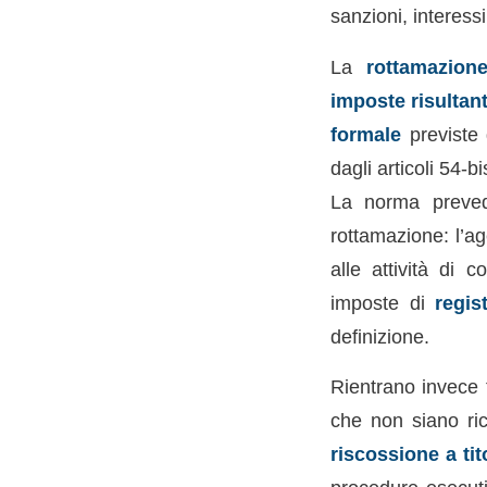
sanzioni, interes
La
rottamazione
imposte risultant
formale
previste 
dagli articoli 54-
La norma preved
rottamazione: l’ag
alle attività di 
imposte di
regis
definizione.
Rientrano invece t
che non siano ri
riscossione a tit