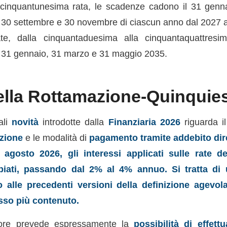
a cinquantunesima rata, le scadenze cadono il 31 genn
, 30 settembre e 30 novembre di ciascun anno dal 2027 a
te, dalla cinquantaduesima alla cinquantaquattresi
l 31 gennaio, 31 marzo e 31 maggio 2035.
ella Rottamazione-Quinquie
ali
novità
introdotte dalla
Finanziaria 2026
riguarda il
azione
e le modalità di
pagamento tramite addebito dir
 agosto 2026, gli interessi applicati sulle rate d
iati, passando dal 2% al 4% annuo. Si tratta d
to alle precedenti versioni della definizione agevo
sso più contenuto.
slatore prevede espressamente la
possibilità di effett