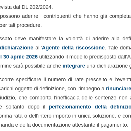
vista dal DL 202/2024.
possono aderire i contribuenti che hanno già completa
er tali procedure.
essato deve manifestare la volontà di aderire alla def
dichiarazione
all’
Agente della riscossione
. Tale do
il 30 aprile 2026
utilizzando il modello predisposto dall’
ermine sarà possibile anche
integrare
una dichiarazione g
orre specificare il numero di rate prescelto e l’even
 carichi oggetto di definizione, con l’impegno a
rinunciar
giudizio, che comporta l’inefficacia delle sentenze non
ne soltanto dopo il
perfezionamento della definizi
rima rata o dell’intero importo in unica soluzione, e co
anda e della documentazione attestante il pagamento.