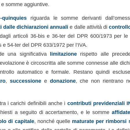
si e somme aggiuntive.
-quinquies
riguarda le somme derivanti dall’omes
i dalle dichiarazioni annuali
e dalle attività di
controll
dagli articoli 36-bis e 36-ter del DPR 600/1973 per le 
bis e 54-ter del DPR 633/1972 per l’IVA.
e una significativa
limitazione
rispetto alle precede
evolazione è circoscritta alle somme connesse alle dichi
controllo automatico e formale. Restano quindi esclu
tro
,
successione
e
donazione
, che non rientrano ne
ra i carichi definibili anche i
contributi previdenziali 
chiesti a seguito di accertamento, e le somme
affidat
olo di capitale
, nonché quelle
maturate per rimborsi