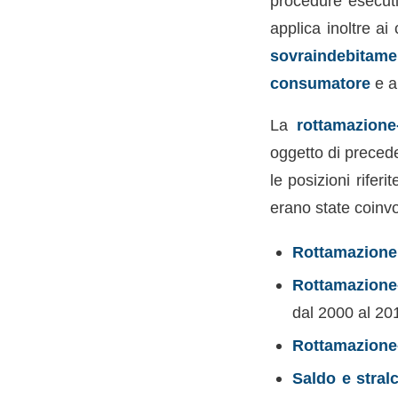
procedure esecutiv
applica inoltre ai
sovraindebitame
consumatore
e a
La
rottamazione
oggetto di precede
le posizioni rifer
erano state coinvo
Rottamazione
Rottamazione
dal 2000 al 20
Rottamazione
Saldo e stral