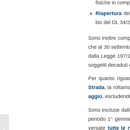
fisiche in comp
Riapertura
del
bis del DL 34/
Sono inoltre compr
che al 30 settembr
dalla Legge 197/2
soggetti decaduti 
Per quanto rigua
Strada
, la rott
aggio
, escludendo
Sono escluse dal
periodo 1° gennai
Autoimpiego Centro-
versate
tutte le 
Nord 2025: al via il