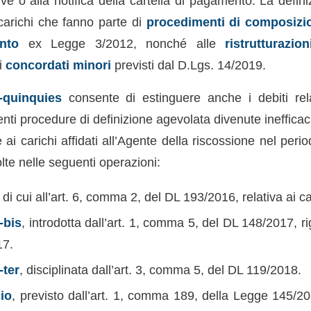
e o alla notifica della cartella di pagamento. La defini
 carichi che fanno parte di
procedimenti di composizio
nto
ex Legge 3/2012, nonché alle
ristrutturazio
i
concordati minori
previsti dal D.Lgs. 14/2019.
-quinquies
consente di estinguere anche i debiti rela
nti procedure di definizione agevolata divenute inefficac
ite ai carichi affidati all’Agente della riscossione nel pe
lte nelle seguenti operazioni:
di cui all’art. 6, comma 2, del DL 193/2016, relativa ai c
-bis
, introdotta dall’art. 1, comma 5, del DL 148/2017, ri
17.
-ter
, disciplinata dall’art. 3, comma 5, del DL 119/2018.
cio
, previsto dall’art. 1, comma 189, della Legge 145/2