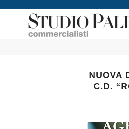
NUOVA D
C.D. “