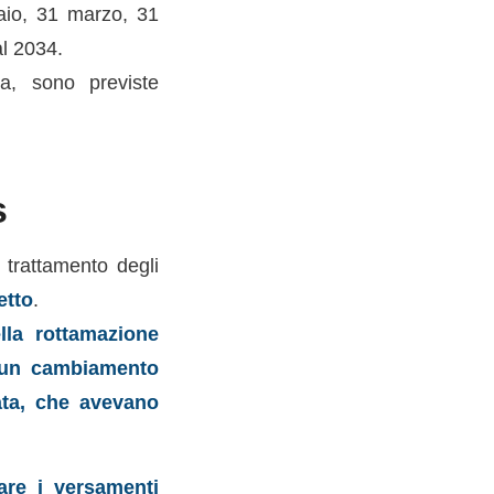
aio, 31 marzo, 31
l 2034.
ma, sono previste
s
 trattamento degli
etto
.
ella rottamazione
i un cambiamento
lata, che avevano
uare i versamenti