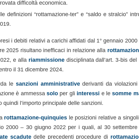
rovata difficoltà economica.
le definizioni “rottamazione-ter” e “saldo e stralcio” intr
2019.
esi i debiti relativi a carichi affidati dal 1° gennaio 200
e 2025 risultano inefficaci in relazione alla
rottamazion
022, e alla
riammissione
disciplinata dall’art. 3-bis de
entro il 31 dicembre 2024.
rda le
sanzioni amministrative
derivanti da violazion
amazione è ammessa
solo
per gli
interessi
e le
somme mat
 quindi l’importo principale delle sanzioni.
la
rottamazione-quinquies
le posizioni relative a singoli 
o 2000 – 30 giugno 2022 per i quali, al 30 settembre
rate scadute
delle precedenti procedure di
rottamazio