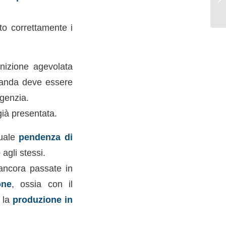
to correttamente i
inizione agevolata
manda deve essere
Agenzia.
ià presentata.
tuale
pendenza di
e
agli stessi.
 ancora passate in
one
, ossia con il
n la
produzione in