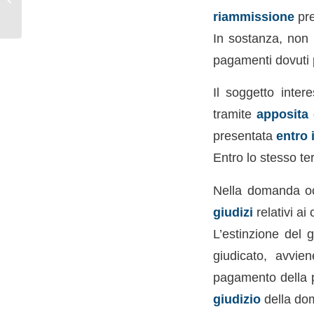
sostegno per giovani
riammissione
pre
imprenditori under...
In sostanza, non 
pagamenti dovuti p
Il soggetto inter
tramite
apposita 
presentata
entro 
Entro lo stesso t
Nella domanda occ
giudizi
relativi ai
L’estinzione del 
giudicato, avvie
pagamento della p
giudizio
della dom