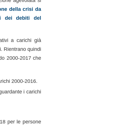
zione agevolata si
ne della crisi da
ni dei debiti del
tivi a carichi già
i. Rientrano quindi
riodo 2000-2017 che
arichi 2000-2016.
guardante i carichi
018 per le persone