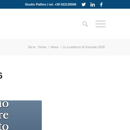
Studio Pallino | tel. +39 022135595
Sei in:
Home
/
News
/
Le scadenze di Gennaio 2026
6