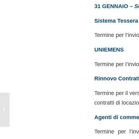
31 GENNAIO –
S
Sistema Tessera 
Termine per l’invi
UNIEMENS
Termine per l’invi
Rinnovo Contratt
Termine per il ver
Manovra di Bilancio
contratti di locaz
2026: opportunità e
cambiamenti strategici
Agenti di comme
per le impr...
Termine per l’in