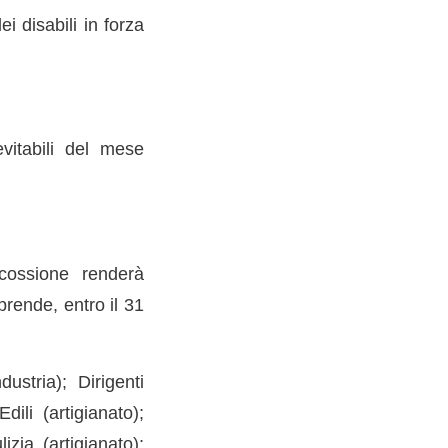
i disabili in forza
vitabili del mese
scossione renderà
prende, entro il 31
dustria); Dirigenti
dili (artigianato);
izia (artigianato);