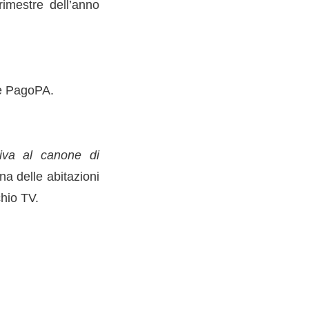
rimestre dell’anno
e PagoPA.
ativa al canone di
na delle abitazioni
chio TV.