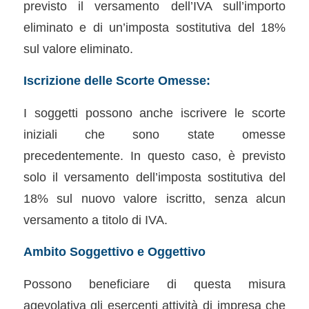
previsto il versamento dell’IVA sull’importo
eliminato e di un’imposta sostitutiva del 18%
sul valore eliminato.
Iscrizione delle Scorte Omesse:
I soggetti possono anche iscrivere le scorte
iniziali che sono state omesse
precedentemente. In questo caso, è previsto
solo il versamento dell’imposta sostitutiva del
18% sul nuovo valore iscritto, senza alcun
versamento a titolo di IVA.
Ambito Soggettivo e Oggettivo
Possono beneficiare di questa misura
agevolativa gli esercenti attività di impresa che