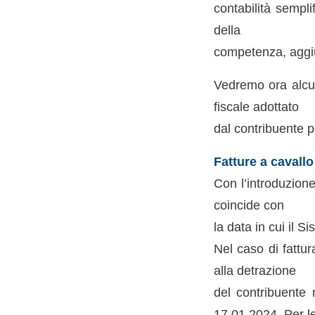
contabilità sempli
della
competenza, aggiu
Vedremo ora alcun
fiscale adottato
dal contribuente p
Fatture a cavall
Con l’introduzione
coincide con
la data in cui il 
Nel caso di fattur
alla detrazione
del contribuente 
17.01.2024. Per l