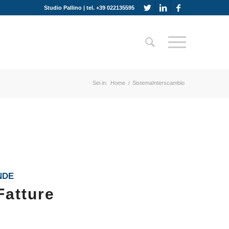
Studio Pallino | tel. +39 022135595
Sei in:
Home
/
SistemaInterscambio
NDE
Fatture