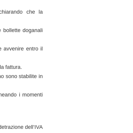
ichiarando che la
e bollette doganali
e avvenire entro il
a fattura.
o sono stabilite in
lineando i momenti
 detrazione dell’IVA