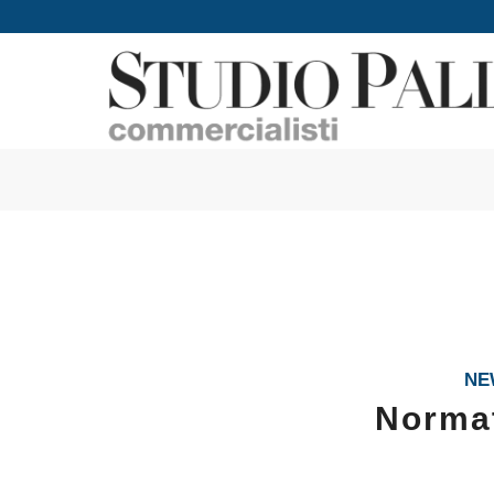
NE
Normat