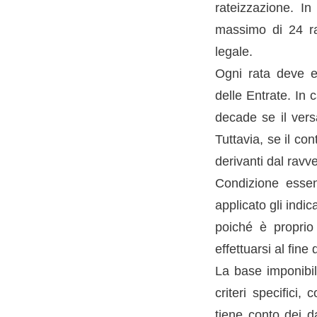
rateizzazione. In
massimo di 24 rat
legale.
Ogni rata deve es
delle Entrate. In 
decade se il vers
Tuttavia, se il co
derivanti dal ravv
Condizione essenz
applicato gli indic
poiché è proprio 
effettuarsi al fin
La base imponibil
criteri specifici,
tiene conto dei da