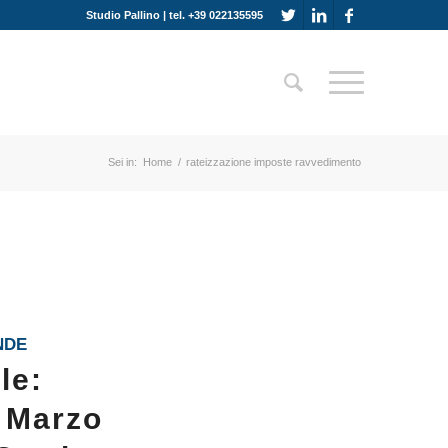
Studio Pallino | tel. +39 022135595
Sei in:
Home
/
rateizzazione imposte ravvedimento
NDE
le:
1 Marzo