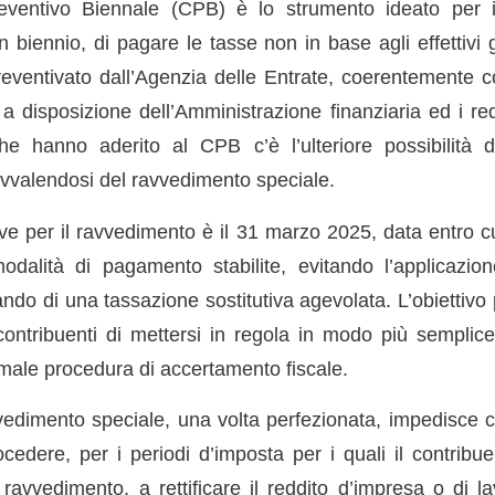
eventivo Biennale (CPB) è lo strumento ideato per i
n biennio, di pagare le tasse non in base agli effettivi
eventivato dall’Agenzia delle Entrate, coerentemente co
a disposizione dell’Amministrazione finanziaria ed i redd
he hanno aderito al CPB c’è l’ulteriore possibilità d
avvalendosi del ravvedimento speciale.
e per il ravvedimento è il 31 marzo 2025, data entro c
dalità di pagamento stabilite, evitando l’applicazio
ndo di una tassazione sostitutiva agevolata. L’obiettivo 
contribuenti di mettersi in regola in modo più sempl
rmale procedura di accertamento fiscale.
vedimento speciale, una volta perfezionata, impedisce c
cedere, per i periodi d’imposta per i quali il contribu
l ravvedimento, a rettificare il reddito d’impresa o di 