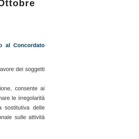
 Ottobre
to al Concordato
favore dei soggetti
sione, consente ai
are le irregolarità
 sostitutiva delle
nale sulle attività