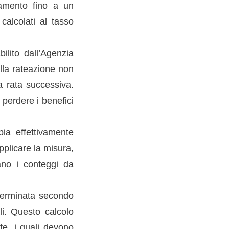
agamento fino a un
calcolati al tasso
ilito dall’Agenzia
ella rateazione non
a rata successiva.
 perdere i benefici
bia effettivamente
applicare la misura,
pano i conteggi da
eterminata secondo
ali. Questo calcolo
nte, i quali devono