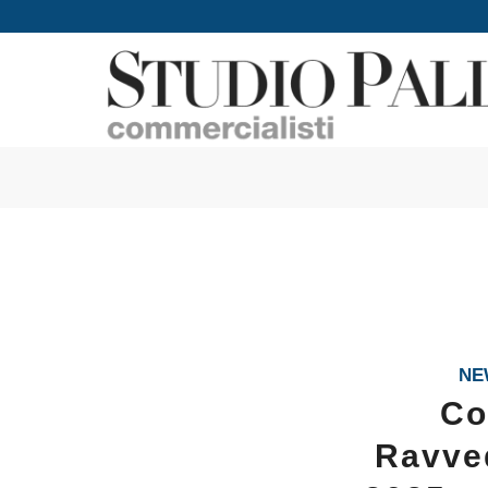
NE
Co
Ravved