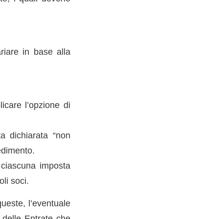
iare in base alla
icare l’opzione di
ata dichiarata “non
edimento.
e ciascuna imposta
li soci.
queste, l’eventuale
a delle Entrate che