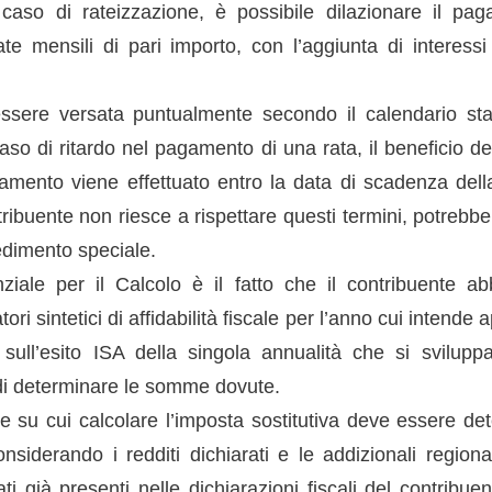
 caso di rateizzazione, è possibile dilazionare il p
e mensili di pari importo, con l’aggiunta di interessi 
sere versata puntualmente secondo il calendario stab
caso di ritardo nel pagamento di una rata, il beneficio d
amento viene effettuato entro la data di scadenza dell
ntribuente non riesce a rispettare questi termini, potrebbe
edimento speciale.
iale per il Calcolo è il fatto che il contribuente ab
atori sintetici di affidabilità fiscale per l’anno cui intende 
sull’esito ISA della singola annualità che si svilup
e di determinare le somme dovute.
e su cui calcolare l’imposta sostitutiva deve essere d
 considerando i redditi dichiarati e le addizionali region
ti già presenti nelle dichiarazioni fiscali del contribue