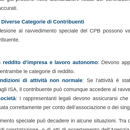
accurati.
e Diverse Categorie di Contribuenti
desione al ravvedimento speciale del CPB possono var
ribuente.
n reddito d’impresa e lavoro autonomo
: Devono appl
entrambe le categorie di reddito.
ndizioni di attività non normale
: Se l’attività è st
agli ISA, il contribuente può comunque accedere al ravv
ocietà
: I rappresentanti legali devono assicurarsi ch
rsata correttamente per conto dell’associazione o dei singo
edimento speciale può decadere in alcune situazioni. Tra 
i di constatazione, o di atti di accertamento dell’Agenzi