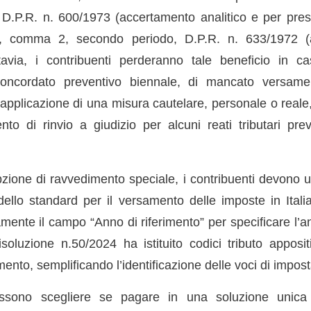
, D.P.R. n. 600/1973 (accertamento analitico e per presu
54, comma 2, secondo periodo, D.P.R. n. 633/1972 
tavia, i contribuenti perderanno tale beneficio in c
oncordato preventivo biennale, di mancato versam
applicazione di una misura cautelare, personale o reale,
to di rinvio a giudizio per alcuni reati tributari prev
pzione di ravvedimento speciale, i contribuenti devono ut
ello standard per il versamento delle imposte in Ital
mente il campo “Anno di riferimento” per specificare l’an
isoluzione n.50/2024 ha istituito codici tributo apposit
nto, semplificando l’identificazione delle voci di impost
possono scegliere se pagare in una soluzione unica