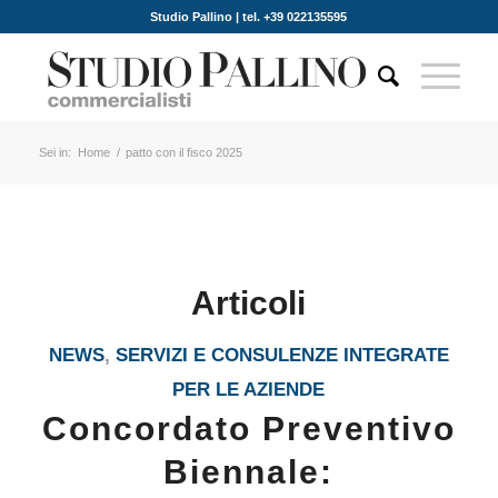
Studio Pallino | tel. +39 022135595
Sei in:
Home
/
patto con il fisco 2025
Articoli
NEWS
,
SERVIZI E CONSULENZE INTEGRATE
PER LE AZIENDE
Concordato Preventivo
Biennale: