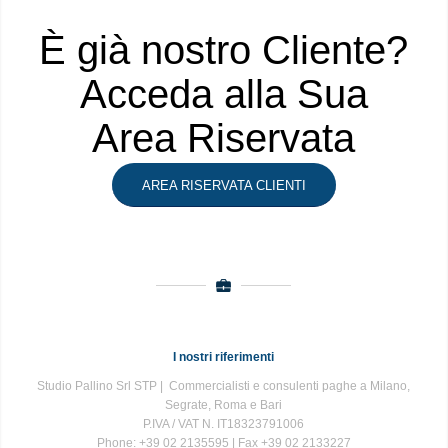
È già nostro Cliente?
Acceda alla Sua
Area Riservata
AREA RISERVATA CLIENTI
I nostri riferimenti
Studio Pallino Srl STP | Commercialisti e consulenti paghe a Milano,
Segrate, Roma e Bari
P.IVA / VAT N. IT18323791006
Phone: +39 02 2135595 | Fax +39 02 2133227