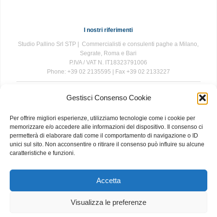
I nostri riferimenti
Studio Pallino Srl STP | Commercialisti e consulenti paghe a Milano,
Segrate, Roma e Bari
P.IVA / VAT N. IT18323791006
Phone: +39 02 2135595 | Fax +39 02 2133227
Gestisci Consenso Cookie
The information contained in this website is for general information
purposes only. The information is provided by Studio Pallino and
Per offrire migliori esperienze, utilizziamo tecnologie come i cookie per
while we endeavour to keep the information up to date and correct, we
memorizzare e/o accedere alle informazioni del dispositivo. Il consenso ci
make no representations or warranties of any kind, express or implied,
permetterà di elaborare dati come il comportamento di navigazione o ID
about the completeness, accuracy, reliability, suitability or availability
unici sul sito. Non acconsentire o ritirare il consenso può influire su alcune
with respect to the website or the information, products, services, or
caratteristiche e funzioni.
related graphics contained on the website for any purpose. Any
reliance you place on such information is therefore strictly at your own
risk.
Accetta
Visualizza le preferenze
About
|
Contact
|
Privacy and Cookie Policy