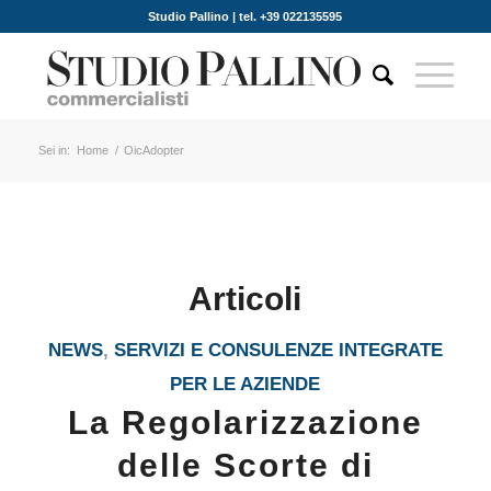
Studio Pallino | tel. +39 022135595
Sei in:
Home
/
OicAdopter
Articoli
NEWS
,
SERVIZI E CONSULENZE INTEGRATE
PER LE AZIENDE
La Regolarizzazione
delle Scorte di