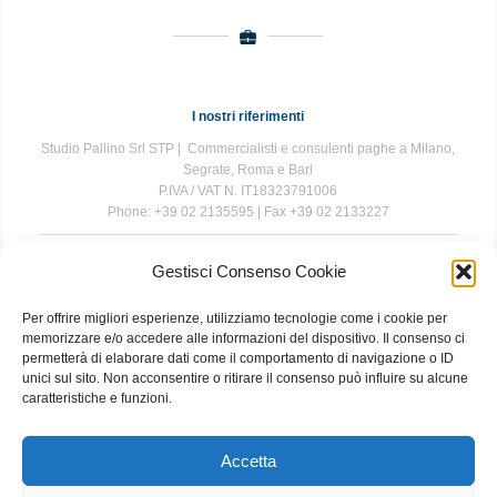
I nostri riferimenti
Studio Pallino Srl STP | Commercialisti e consulenti paghe a Milano,
Segrate, Roma e Bari
P.IVA / VAT N. IT18323791006
Phone: +39 02 2135595 | Fax +39 02 2133227
Gestisci Consenso Cookie
The information contained in this website is for general information
purposes only. The information is provided by Studio Pallino and
Per offrire migliori esperienze, utilizziamo tecnologie come i cookie per
while we endeavour to keep the information up to date and correct, we
memorizzare e/o accedere alle informazioni del dispositivo. Il consenso ci
make no representations or warranties of any kind, express or implied,
permetterà di elaborare dati come il comportamento di navigazione o ID
about the completeness, accuracy, reliability, suitability or availability
unici sul sito. Non acconsentire o ritirare il consenso può influire su alcune
with respect to the website or the information, products, services, or
caratteristiche e funzioni.
related graphics contained on the website for any purpose. Any
reliance you place on such information is therefore strictly at your own
risk.
Accetta