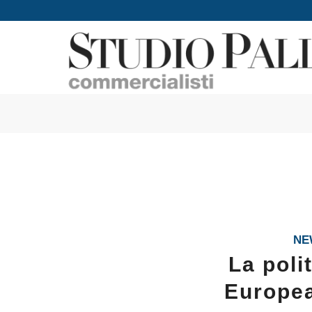
NE
La poli
Europea