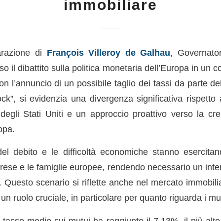
immobiliare
arazione di
François Villeroy de Galhau
, Governato
so il dibattito sulla politica monetaria dell’Europa in un
on l’annuncio di un possibile taglio dei tassi da parte d
ck”, si evidenzia una divergenza significativa rispetto a
egli Stati Uniti e un approccio proattivo verso la cr
opa.
del debito e le difficoltà economiche stanno esercit
prese e le famiglie europee, rendendo necessario un inte
 Questo scenario si riflette anche nel mercato immobilia
un ruolo cruciale, in particolare per quanto riguarda i mut
 il tasso medio sui mutui ha raggiunto il 7.13%, il più al