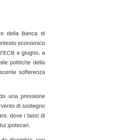
re della Banca di
 contesto economico
ell’ECB a giugno, a
lle politiche della
escente sofferenza
ando una pressione
rvento di sostegno
re, dove i tassi di
ui ipotecari.
to da dicembre, con