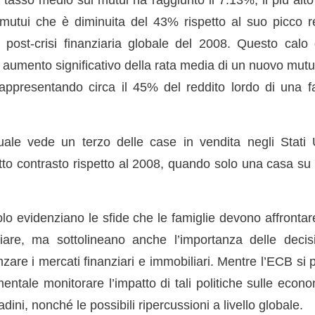
utui che è diminuita del 43% rispetto al suo picco 
i post-crisi finanziaria globale del 2008. Questo cal
umento significativo della rata media di un nuovo mutu
rappresentando circa il 45% del reddito lordo di una 
tuale vede un terzo delle case in vendita negli Stati
tto contrasto rispetto al 2008, quando solo una casa su 
lo evidenziano le sfide che le famiglie devono affrontar
liare, ma sottolineano anche l’importanza delle decis
enzare i mercati finanziari e immobiliari. Mentre l’ECB si 
entale monitorare l’impatto di tali politiche sulle econ
dini, nonché le possibili ripercussioni a livello globale.