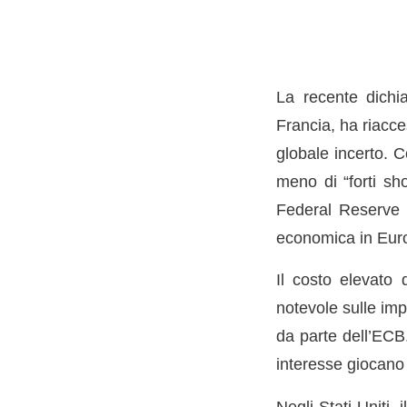
La recente dichi
Francia, ha riacce
globale incerto. C
meno di “forti sho
Federal Reserve d
economica in Eur
Il costo elevato 
notevole sulle im
da parte dell’ECB.
interesse giocano 
Negli Stati Uniti,