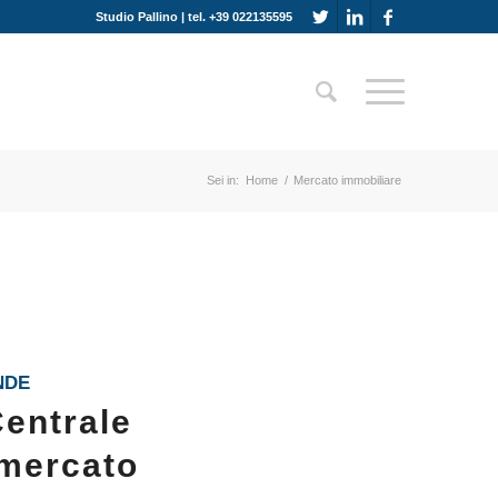
Studio Pallino | tel. +39 022135595
Sei in:
Home
/
Mercato immobiliare
NDE
Centrale
 mercato