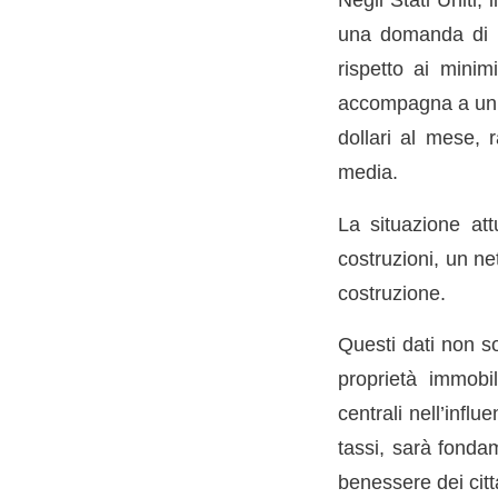
una domanda di m
rispetto ai minim
accompagna a un a
dollari al mese, 
media.
La situazione at
costruzioni, un ne
costruzione.
Questi dati non so
proprietà immobi
centrali nell’influ
tassi, sarà fondam
benessere dei citta