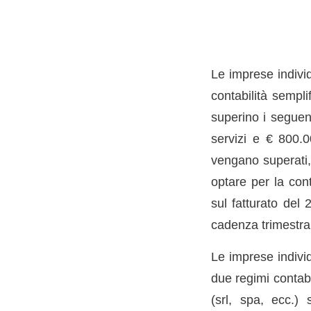
Le imprese individ
contabilità sempli
superino i seguent
servizi e € 800.0
vengano superati, 
optare per la cont
sul fatturato del 
cadenza trimestra
Le imprese individ
due regimi contabil
(srl, spa, ecc.) 