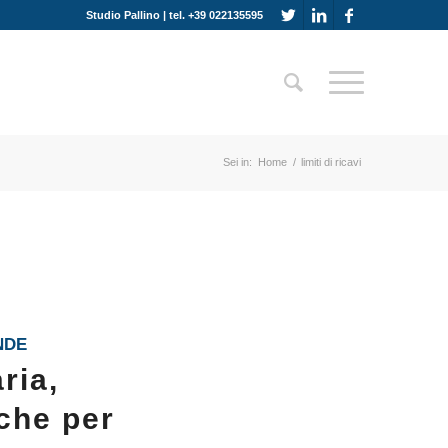
Studio Pallino | tel. +39 022135595
Sei in:
Home
/
limiti di ricavi
NDE
ria,
iche per