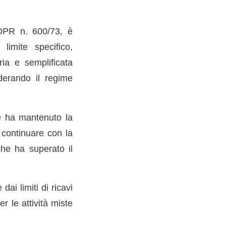
l DPR n. 600/73, è
imite specifico,
aria e semplificata
derando il regime
he ha mantenuto la
 continuare con la
che ha superato il
dai limiti di ricavi
er le attività miste