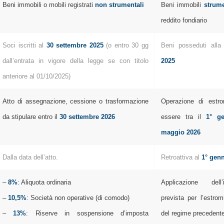
Beni immobili o mobili registrati
non strumentali
Beni immobili
strume
reddito fondiario
Soci iscritti al
30 settembre 2025
(o entro 30 gg
Beni posseduti all
dall’entrata in vigore della legge se con titolo
2025
anteriore al 01/10/2025)
Atto di assegnazione, cessione o trasformazione
Operazione di estro
da stipulare entro il
30 settembre 2026
essere tra il
1° g
maggio 2026
Dalla data dell’atto.
Retroattiva al
1° gen
–
8%
: Aliquota ordinaria
Applicazione dell’
–
10,5%
: Società non operative (di comodo)
prevista per l’estrom
–
13%
: Riserve in sospensione d’imposta
del regime precedente