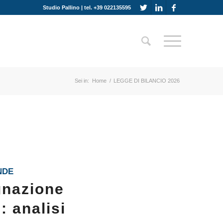
Studio Pallino | tel. +39 022135595
Sei in:
Home
/
LEGGE DI BILANCIO 2026
NDE
egnazione
: analisi