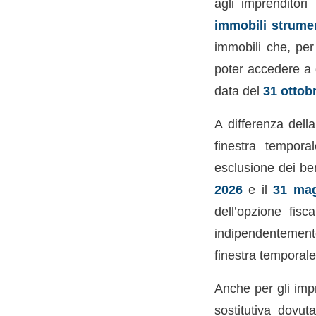
agli imprenditori
immobili strumen
immobili che, per
poter accedere a 
data del
31 ottob
A differenza della
finestra temporal
esclusione dei be
2026
e il
31 mag
dell’opzione fisca
indipendentement
finestra temporale
Anche per gli impr
sostitutiva dovut