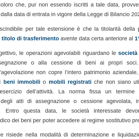
oloro che, pur non essendo iscritti a tale data, provved
 dalla data di entrata in vigore della Legge di Bilancio 20
cindibile per tale estensione è che la titolarità della 
n
titolo di trasferimento
avente data certa anteriore al
1
ggettivo, le operazioni agevolabili riguardano le
società
ssegnazione o alla cessione di beni ai propri soci
l’agevolazione non copre l’intero patrimonio aziendale,
ai
beni immobili
o
mobili registrati
che non siano uti
esercizio dell’attività. La norma fissa un termine 
degli atti di assegnazione o cessione agevolata, i
. Entro questa data, le società interessate devo
idico dei beni per poter accedere al regime sostitutivo pre
ale risiede nella modalità di determinazione e liquidaz