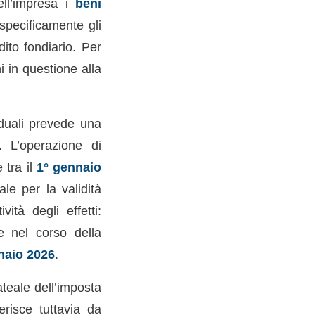
ell’impresa i
beni
specificamente gli
ito fondiario. Per
 in questione alla
viduali prevede una
a. L’operazione di
 tra il
1° gennaio
ale per la validità
vità degli effetti:
e nel corso della
naio 2026
.
ateale dell’imposta
erisce tuttavia da