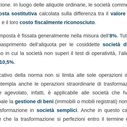
ione. In luogo delle aliquote ordinarie, le società comm
sta sostitutiva
calcolata sulla differenza tra il
valore
 e il loro
costo fiscalmente riconosciuto
.
 imposta è fissata generalmente nella misura dell’
8%
. Tut
nasprimento dell’aliquota per le cosiddette
società 
o in cui la società non superi il test di operatività, l’al
10,5%
.
icativo della norma non si limita alle sole operazioni
empla anche le operazioni straordinarie di trasformazi
agevolato, infatti, è applicabile alle società che 
pale la
gestione di beni
(immobili o mobili registrati) no
asformazione in
società semplici
. Anche in questo ca
 che la trasformazione si perfezioni entro il termine