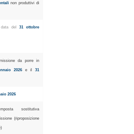
ntali
non produttivi di
a data del
31 ottobre
missione da porre in
ennaio 2026
e il
31
naio 2026
imposta sostitutiva
issione (riproposizione
)