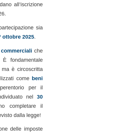
ano all’iscrizione
26.
partecipazione sia
° ottobre 2025
.
 commerciali
che
. È fondamentale
 ma è circoscritta
lizzati come
beni
perentorio per il
ndividuato nel
30
no completare il
visto dalla legge!
ione delle imposte