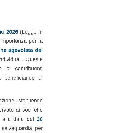
6
io 2026
(Legge n.
e importanza per la
ne agevolata dei
ndividuali. Queste
o ai contribuenti
a beneficiando di
azione, stabilendo
iservato ai soci che
o, alla data del
30
i salvaguardia per