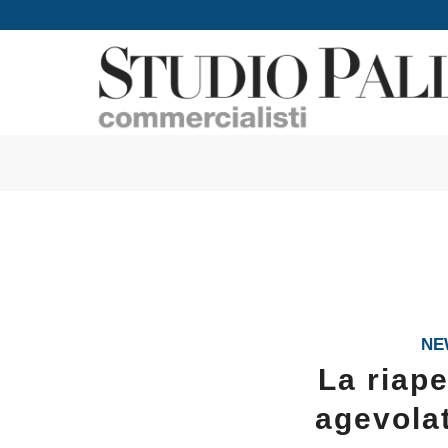
NE
La riape
agevolat