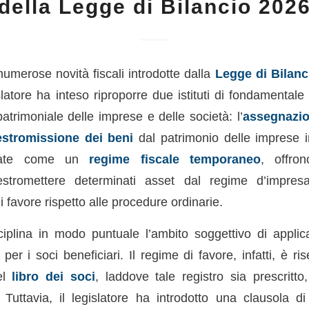
della Legge di Bilancio 202
numerose novità fiscali introdotte dalla
Legge di Bilanc
slatore ha inteso riproporre due istituti di fondamental
atrimoniale delle imprese e delle società: l’
assegnazio
estromissione dei beni
dal patrimonio delle imprese i
urate come un
regime fiscale temporaneo
, offron
 estromettere determinati asset dal regime d’impres
di favore rispetto alle procedure ordinarie.
iplina in modo puntuale l’ambito soggettivo di applic
i per i soci beneficiari. Il regime di favore, infatti, è r
nel
libro dei soci
, laddove tale registro sia prescritt
. Tuttavia, il legislatore ha introdotto una clausola d