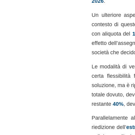
2026
.
Un ulteriore aspet
contesto di queste
con aliquota del
effetto dell’asseg
società che decido
Le modalità di ve
certa flessibilit
soluzione, ma è ri
totale dovuto, dev
restante
40%
, de
Parallelamente al
riedizione dell’
est