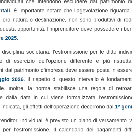
 individuali che intendono escludere dal patrimonio d
tali
. È importante notare che l’agevolazione riguarda 
 loro natura o destinazione, non sono produttivi di redd
questa opportunità, l’imprenditore deve possedere i beni
re 2025
.
 disciplina societaria, l’estromissione per le ditte indi
e di esercizio dell’opzione differente e più ristrett
ni dal patrimonio d’impresa deve essere posta in essere
gio 2026
. Il rispetto di questo intervallo è fondament
le. Inoltre, la norma stabilisce una regola di retroatti
e dalla data in cui viene formalizzata l’estromission
 indicata, gli effetti dell’operazione decorrono dal
1° gen
enditori individuali è previsto un piano di versamento r
a per l’estromissione. Il calendario dei pagamenti diff