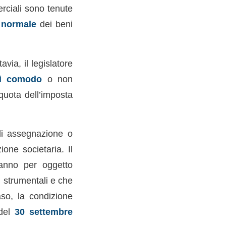
erciali sono tenute
 normale
dei beni
tavia, il legislatore
di comodo
o non
iquota dell’imposta
 di assegnazione o
one societaria. Il
hanno per oggetto
n strumentali e che
so, la condizione
 del
30 settembre