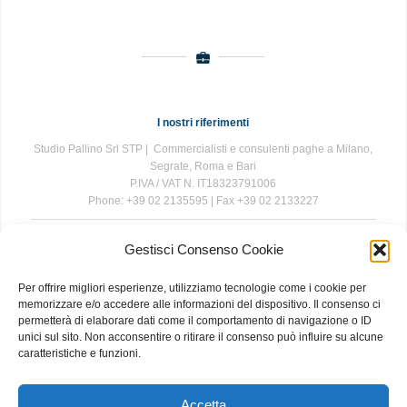
I nostri riferimenti
Studio Pallino Srl STP | Commercialisti e consulenti paghe a Milano,
Segrate, Roma e Bari
P.IVA / VAT N. IT18323791006
Phone: +39 02 2135595 | Fax +39 02 2133227
Gestisci Consenso Cookie
The information contained in this website is for general information
purposes only. The information is provided by Studio Pallino and
Per offrire migliori esperienze, utilizziamo tecnologie come i cookie per
while we endeavour to keep the information up to date and correct, we
memorizzare e/o accedere alle informazioni del dispositivo. Il consenso ci
make no representations or warranties of any kind, express or implied,
permetterà di elaborare dati come il comportamento di navigazione o ID
about the completeness, accuracy, reliability, suitability or availability
unici sul sito. Non acconsentire o ritirare il consenso può influire su alcune
with respect to the website or the information, products, services, or
caratteristiche e funzioni.
related graphics contained on the website for any purpose. Any
reliance you place on such information is therefore strictly at your own
risk.
Accetta