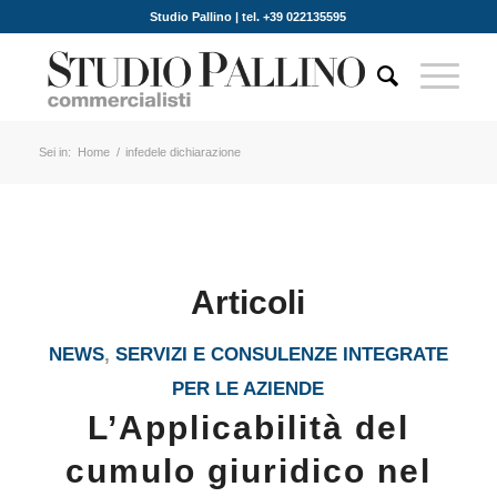
Studio Pallino | tel. +39 022135595
Sei in:
Home
/
infedele dichiarazione
Articoli
NEWS
,
SERVIZI E CONSULENZE INTEGRATE
PER LE AZIENDE
L’Applicabilità del
cumulo giuridico nel