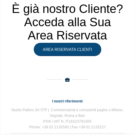
È già nostro Cliente?
Acceda alla Sua
Area Riservata
AREA RISERVATA CLIENTI
I nostri riferimenti
Studio Pallino Srl STP | Commercialisti e consulenti paghe a Milano,
Segrate, Roma e Bari
P.IVA / VAT N. IT18323791006
Phone: +39 02 2135595 | Fax +39 02 2133227