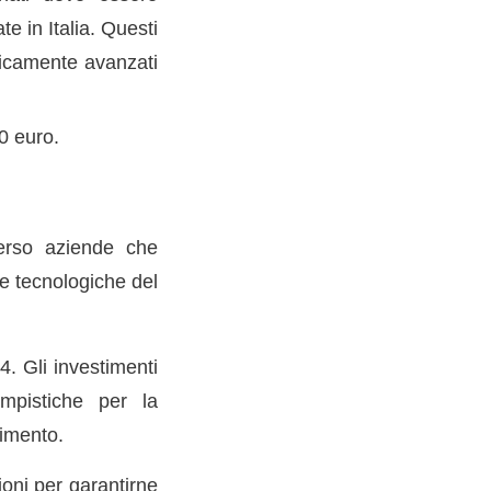
te in Italia. Questi
ogicamente avanzati
0 euro.
 verso aziende che
 e tecnologiche del
. Gli investimenti
empistiche per la
rimento.
oni per garantirne