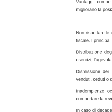
Vantaggi competi
migliorano la posi
Non rispettare le 
fiscale. I principa
Distribuzione degl
esercizi, l’agevol
Dismissione dei 
venduti, ceduti o d
Inadempienze occ
comportare la revo
In caso di decaden