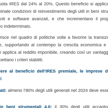
iquota IRES dal 24% al 20%. Questo beneficio si applic
nate condizioni di reinvestimento degli utili in beni st
anti e software avanzati, e che incrementano il pro
o indeterminato.
isce nel quadro di politiche volte a favorire la transiz
se, supportando al contempo la crescita economica e 
si applica al reddito imponibile, creando così un vantag
ttano i criteri stabiliti.
ere al beneficio dell’IRES premiale, le imprese d
i:
ati:
almeno l’80% degli utili generati nel 2024 deve ess
in beni strumentali 4.0:
il 30% degli utili accant