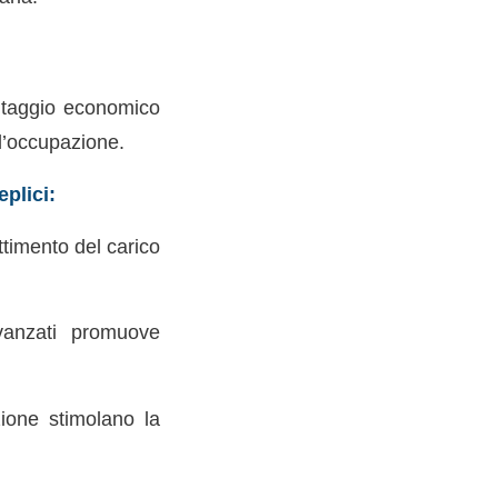
antaggio economico
ll’occupazione.
plici:
ttimento del carico
avanzati promuove
zione stimolano la