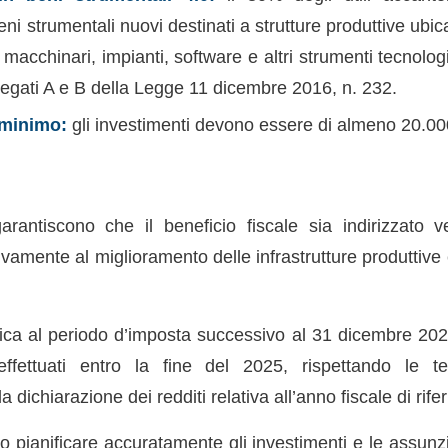
eni strumentali nuovi destinati a strutture produttive ubica
 macchinari, impianti, software e altri strumenti tecnol
Allegati A e B della Legge 11 dicembre 2016, n. 232.
 minimo:
gli investimenti devono essere di almeno 20.00
garantiscono che il beneficio fiscale sia indirizzato
ivamente al miglioramento delle infrastrutture produttive
lica al periodo d’imposta successivo al 31 dicembre 2024
fettuati entro la fine del 2025, rispettando le t
 dichiarazione dei redditi relativa all’anno fiscale di rife
 pianificare accuratamente gli investimenti e le assunzi