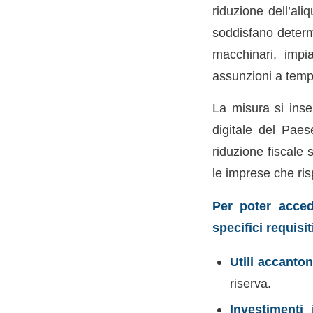
riduzione dell’al
soddisfano determi
macchinari, impi
assunzioni a temp
La misura si inser
digitale del Pae
riduzione fiscale 
le imprese che rispe
Per poter acced
specifici requisit
Utili accanton
riserva.
Investimenti 