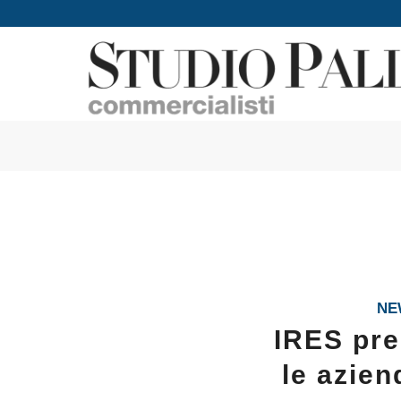
NE
IRES pre
le azien