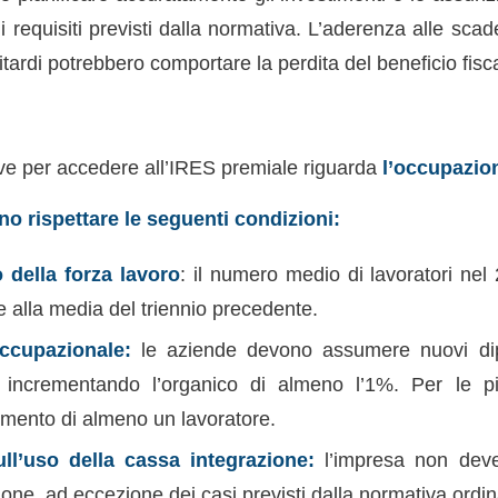
i requisiti previsti dalla normativa. L’aderenza alle scad
itardi potrebbero comportare la perdita del beneficio fisc
e per accedere all’IRES premiale riguarda
l’occupazio
o rispettare le seguenti condizioni:
della forza lavoro
: il numero medio di lavoratori ne
e alla media del triennio precedente.
ccupazionale:
le aziende devono assumere nuovi di
, incrementando l’organico di almeno l’1%. Per le p
remento di almeno un lavoratore.
ull’uso della cassa integrazione:
l’impresa non deve 
one, ad eccezione dei casi previsti dalla normativa ordin