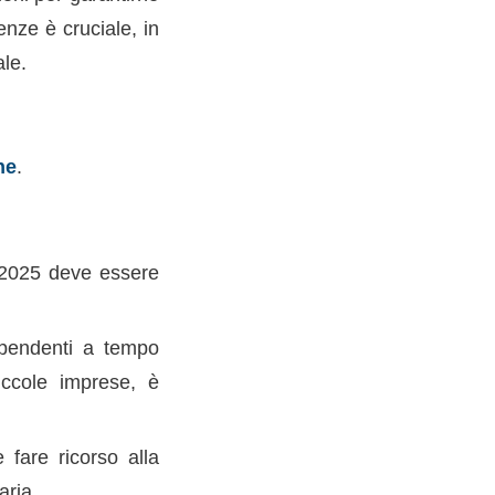
enze è cruciale, in
ale.
ne
.
l 2025 deve essere
pendenti a tempo
iccole imprese, è
fare ricorso alla
aria.