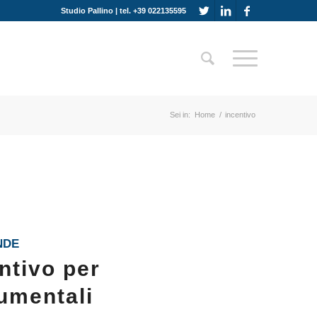
Studio Pallino | tel. +39 022135595
Sei in:
Home
/
incentivo
NDE
ntivo per
rumentali