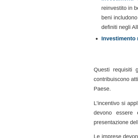
reinvestito in b
beni includono
definiti negli 
Investimento
Questi requisiti 
contribuiscono att
Paese.
L’incentivo si app
devono essere ef
presentazione della
Le imprese devono