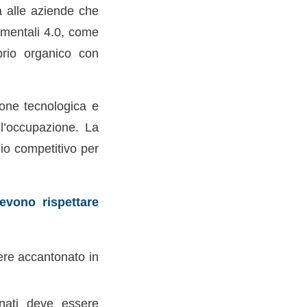
a alle aziende che
rumentali 4.0, come
prio organico con
ione tecnologica e
l’occupazione. La
gio competitivo per
evono rispettare
ere accantonato in
onati deve essere