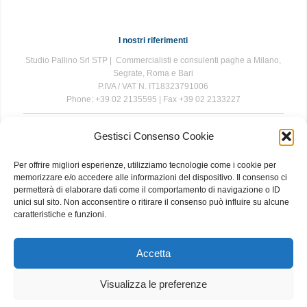
I nostri riferimenti
Studio Pallino Srl STP | Commercialisti e consulenti paghe a Milano,
Segrate, Roma e Bari
P.IVA / VAT N. IT18323791006
Phone: +39 02 2135595 | Fax +39 02 2133227
Gestisci Consenso Cookie
The information contained in this website is for general information
purposes only. The information is provided by Studio Pallino and
Per offrire migliori esperienze, utilizziamo tecnologie come i cookie per
while we endeavour to keep the information up to date and correct, we
memorizzare e/o accedere alle informazioni del dispositivo. Il consenso ci
make no representations or warranties of any kind, express or implied,
permetterà di elaborare dati come il comportamento di navigazione o ID
about the completeness, accuracy, reliability, suitability or availability
unici sul sito. Non acconsentire o ritirare il consenso può influire su alcune
with respect to the website or the information, products, services, or
caratteristiche e funzioni.
related graphics contained on the website for any purpose. Any
reliance you place on such information is therefore strictly at your own
risk.
Accetta
Visualizza le preferenze
About
|
Contact
|
Privacy and Cookie Policy