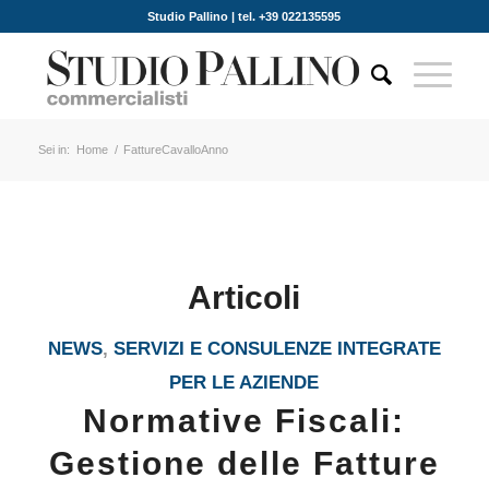
Studio Pallino | tel. +39 022135595
Sei in:
Home
/
FattureCavalloAnno
Articoli
NEWS
,
SERVIZI E CONSULENZE INTEGRATE
PER LE AZIENDE
Normative Fiscali:
Gestione delle Fatture