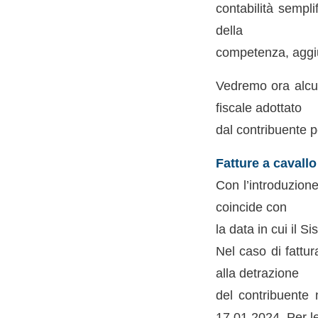
contabilità sempli
della
competenza, aggiu
Vedremo ora alcun
fiscale adottato
dal contribuente p
Fatture a cavall
Con l’introduzione
coincide con
la data in cui il 
Nel caso di fattur
alla detrazione
del contribuente 
17.01.2024. Per l