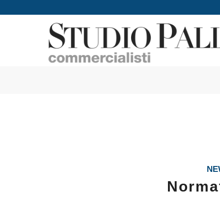
NE
Normat