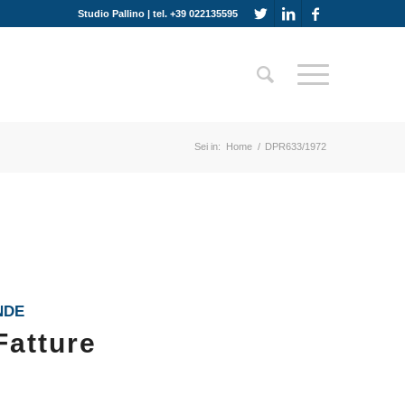
Studio Pallino | tel. +39 022135595
Sei in:
Home
/
DPR633/1972
NDE
Fatture