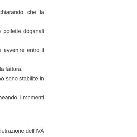
ichiarando che la
e bollette doganali
e avvenire entro il
a fattura.
o sono stabilite in
lineando i momenti
 detrazione dell’IVA