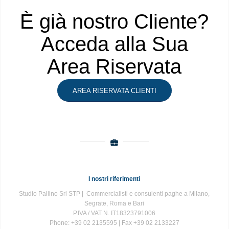
È già nostro Cliente?
Acceda alla Sua
Area Riservata
AREA RISERVATA CLIENTI
I nostri riferimenti
Studio Pallino Srl STP | Commercialisti e consulenti paghe a Milano,
Segrate, Roma e Bari
P.IVA / VAT N. IT18323791006
Phone: +39 02 2135595 | Fax +39 02 2133227