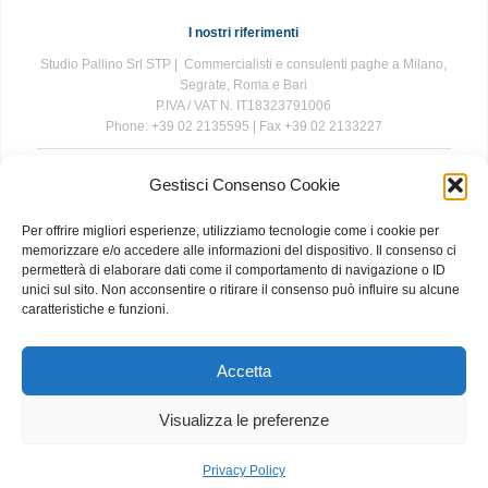
I nostri riferimenti
Studio Pallino Srl STP | Commercialisti e consulenti paghe a Milano,
Segrate, Roma e Bari
P.IVA / VAT N. IT18323791006
Phone: +39 02 2135595 | Fax +39 02 2133227
Gestisci Consenso Cookie
The information contained in this website is for general information
purposes only. The information is provided by Studio Pallino and
Per offrire migliori esperienze, utilizziamo tecnologie come i cookie per
while we endeavour to keep the information up to date and correct, we
memorizzare e/o accedere alle informazioni del dispositivo. Il consenso ci
make no representations or warranties of any kind, express or implied,
permetterà di elaborare dati come il comportamento di navigazione o ID
about the completeness, accuracy, reliability, suitability or availability
unici sul sito. Non acconsentire o ritirare il consenso può influire su alcune
with respect to the website or the information, products, services, or
caratteristiche e funzioni.
related graphics contained on the website for any purpose. Any
reliance you place on such information is therefore strictly at your own
risk.
Accetta
Visualizza le preferenze
About
|
Contact
|
Privacy and Cookie Policy
Privacy Policy