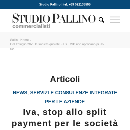
Studio Pallino | tel. +39 022135595
Sei in:
Home
/
Dal 1° luglio 2025 le società quotate FTSE MIB non applicano più lo
sp...
Articoli
NEWS
,
SERVIZI E CONSULENZE INTEGRATE
PER LE AZIENDE
Iva, stop allo split
payment per le società