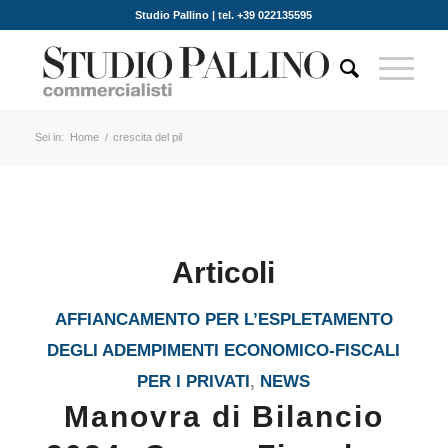
Studio Pallino | tel. +39 022135595
Sei in:
Home
/
crescita del pil
Articoli
AFFIANCAMENTO PER L’ESPLETAMENTO
DEGLI ADEMPIMENTI ECONOMICO-FISCALI
PER I PRIVATI
,
NEWS
Manovra di Bilancio