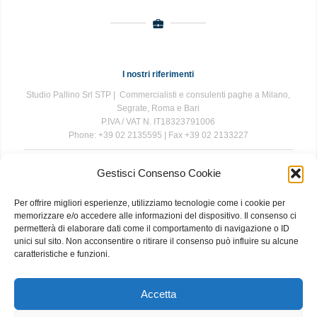
I nostri riferimenti
Studio Pallino Srl STP | Commercialisti e consulenti paghe a Milano,
Segrate, Roma e Bari
P.IVA / VAT N. IT18323791006
Phone: +39 02 2135595 | Fax +39 02 2133227
Gestisci Consenso Cookie
The information contained in this website is for general information
purposes only. The information is provided by Studio Pallino and
Per offrire migliori esperienze, utilizziamo tecnologie come i cookie per
while we endeavour to keep the information up to date and correct, we
memorizzare e/o accedere alle informazioni del dispositivo. Il consenso ci
make no representations or warranties of any kind, express or implied,
permetterà di elaborare dati come il comportamento di navigazione o ID
about the completeness, accuracy, reliability, suitability or availability
unici sul sito. Non acconsentire o ritirare il consenso può influire su alcune
with respect to the website or the information, products, services, or
caratteristiche e funzioni.
related graphics contained on the website for any purpose. Any
reliance you place on such information is therefore strictly at your own
risk.
Accetta