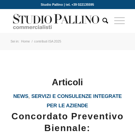
Studio Pallino | tel. +39 022135595
Sei in:
Home
/
contributi ISA 2025
Articoli
NEWS
,
SERVIZI E CONSULENZE INTEGRATE
PER LE AZIENDE
Concordato Preventivo
Biennale: