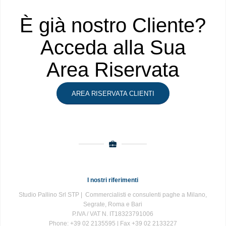
È già nostro Cliente?
Acceda alla Sua
Area Riservata
AREA RISERVATA CLIENTI
I nostri riferimenti
Studio Pallino Srl STP | Commercialisti e consulenti paghe a Milano,
Segrate, Roma e Bari
P.IVA / VAT N. IT18323791006
Phone: +39 02 2135595 | Fax +39 02 2133227