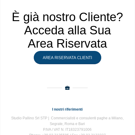
È già nostro Cliente?
Acceda alla Sua
Area Riservata
AREA RISERVATA CLIENTI
I nostri riferimenti
Studio Pallino Srl STP | Commercialisti e consulenti paghe a Milano,
Segrate, Roma e Bari
P.IVA / VAT N. IT18323791006