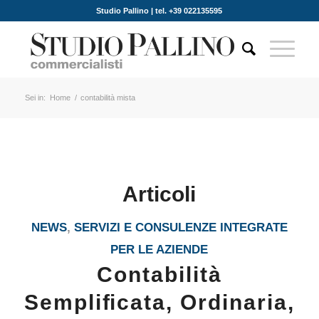
Studio Pallino | tel. +39 022135595
Sei in:
Home
/
contabilità mista
Articoli
NEWS
,
SERVIZI E CONSULENZE INTEGRATE
PER LE AZIENDE
Contabilità
Sempliﬁcata, Ordinaria,