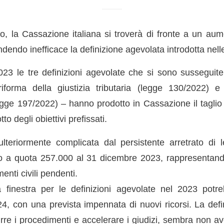
, la Cassazione italiana si troverà di fronte a un aum
rendendo inefficace la definizione agevolata introdotta nelle
2023 le tre definizioni agevolate che si sono susseguite
riforma della giustizia tributaria (legge 130/2022) e
ge 197/2022) – hanno prodotto in Cassazione il taglio di
otto degli obiettivi prefissati.
lteriormente complicata dal persistente arretrato di l
o a quota 257.000 al 31 dicembre 2023, rappresentand
enti civili pendenti.
a finestra per le definizioni agevolate nel 2023 potr
24, con una prevista impennata di nuovi ricorsi. La defi
rre i procedimenti e accelerare i giudizi, sembra non aver 