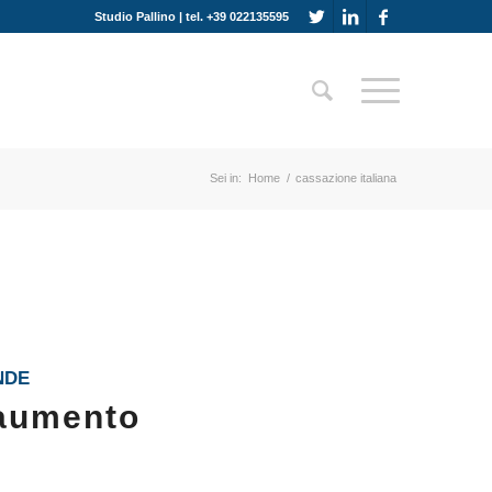
Studio Pallino | tel. +39 022135595
Sei in:
Home
/
cassazione italiana
NDE
 aumento