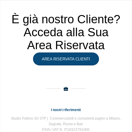
È già nostro Cliente?
Acceda alla Sua
Area Riservata
AREA RISERVATA CLIENTI
I nostri riferimenti
Studio Pallino Srl STP | Commercialisti e consulenti paghe a Milano,
Segrate, Roma e Bari
P.IVA / VAT N. IT18323791006