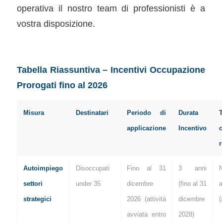
operativa il nostro team di professionisti è a
vostra disposizione.
Tabella Riassuntiva – Incentivi Occupazione
Prorogati fino al 2026
Misura
Destinatari
Periodo di
Durata
applicazione
Incentivo
c
r
Autoimpiego
Disoccupati
Fino al 31
3 anni
settori
under 35
dicembre
(fino al 31
a
strategici
2026 (attività
dicembre
(
avviata entro
2028)