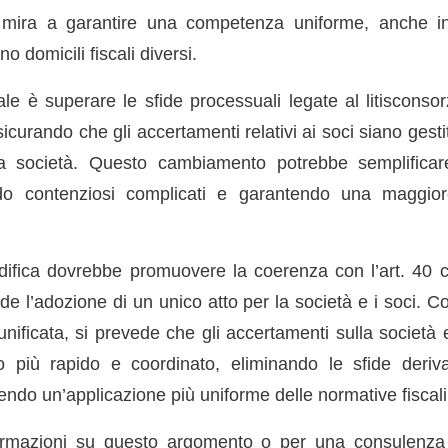
mira a garantire una competenza uniforme, anche in 
o domicili fiscali diversi.
pale è superare le sfide processuali legate al litisconso
icurando che gli accertamenti relativi ai soci siano gestiti
a società. Questo cambiamento potrebbe semplificar
do contenziosi complicati e garantendo una maggio
odifica dovrebbe promuovere la coerenza con l’art. 4
de l’adozione di un unico atto per la società e i soci. Co
ificata, si prevede che gli accertamenti sulla società 
do più rapido e coordinato, eliminando le sfide deriv
ndo un’applicazione più uniforme delle normative fiscali
ormazioni su questo argomento o per una consulenza 