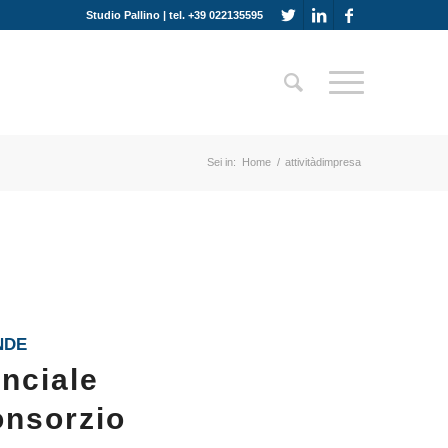
Studio Pallino | tel. +39 022135595
Sei in:
Home
/
attivitàdimpresa
NDE
inciale
consorzio