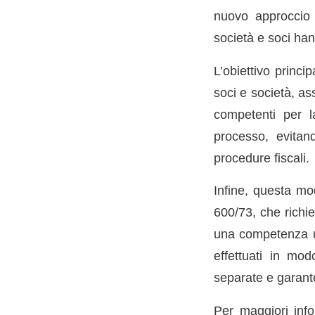
nuovo approccio 
società e soci hann
L’obiettivo princi
soci e società, ass
competenti per l
processo, evitan
procedure fiscali.
Infine, questa m
600/73, che richie
una competenza un
effettuati in mo
separate e garante
Per maggiori inf