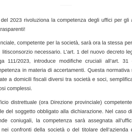
 del 2023 rivoluziona la competenza degli uffici per gli
trasparenti!
nciale, competente per la società, sarà ora la stessa per
 litisconsorzio necessario. L’art. 1 del nuovo decreto leg
ga 111/2023, introduce modifiche cruciali all’art. 3
mpetenza in materia di accertamenti. Questa normativa m
te a domicili fiscali diversi tra società e soci, semplifi
osi complessi.
ufficio distrettuale (ora Direzione provinciale) competen
ale del soggetto obbligato alla dichiarazione. Nel caso di
nde coniugali, la competenza sarà assegnata all’uffi
 nei confronti della società o del titolare dell’azienda