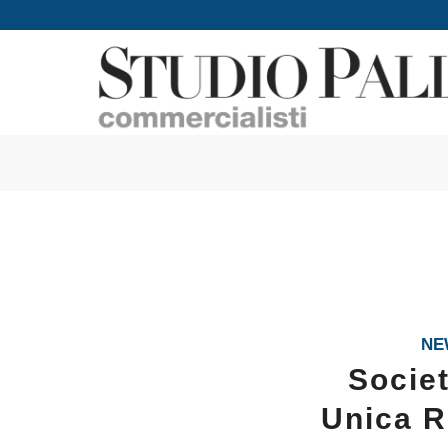
NE
Societ
Unica Ri