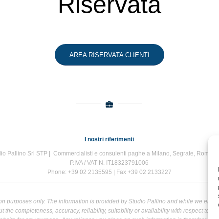
Riservata
AREA RISERVATA CLIENTI
I nostri riferimenti
io Pallino Srl STP | Commercialisti e consulenti paghe a Milano, Segrate, Roma e
P.IVA / VAT N. IT18323791006
Phone: +39 02 2135595 | Fax +39 02 2133227
tion purposes only. The information is provided by Studio Pallino and while we end
the completeness, accuracy, reliability, suitability or availability with respect to t