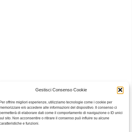
Gestisci Consenso Cookie
 Bari
Per offrire migliori esperienze, utilizziamo tecnologie come i cookie per
memorizzare e/o accedere alle informazioni del dispositivo. Il consenso ci
permetterà di elaborare dati come il comportamento di navigazione o ID unici
sul sito. Non acconsentire o ritirare il consenso può influire su alcune
eavour to keep the information up to date and correct, we make no
caratteristiche e funzioni.
he website or the information, products, services, or related graphics