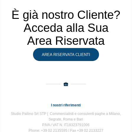
È già nostro Cliente?
Acceda alla Sua
Area Riservata
AREA RISERVATA CLIENTI
I nostri riferimenti
Studio Pallino Srl STP | Commercialisti e consulenti paghe a Milano,
Segrate, Roma e Bari
P.IVA / VAT N. IT18323791006
Phone: +39 02 2135595 | Fax +39 02 2133227