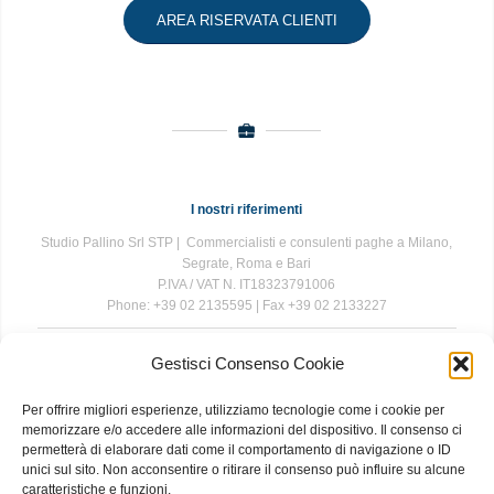
AREA RISERVATA CLIENTI
I nostri riferimenti
Studio Pallino Srl STP | Commercialisti e consulenti paghe a Milano,
Segrate, Roma e Bari
P.IVA / VAT N. IT18323791006
Phone: +39 02 2135595 | Fax +39 02 2133227
Gestisci Consenso Cookie
The information contained in this website is for general information
purposes only. The information is provided by Studio Pallino and
Per offrire migliori esperienze, utilizziamo tecnologie come i cookie per
while we endeavour to keep the information up to date and correct, we
memorizzare e/o accedere alle informazioni del dispositivo. Il consenso ci
make no representations or warranties of any kind, express or implied,
permetterà di elaborare dati come il comportamento di navigazione o ID
about the completeness, accuracy, reliability, suitability or availability
unici sul sito. Non acconsentire o ritirare il consenso può influire su alcune
with respect to the website or the information, products, services, or
caratteristiche e funzioni.