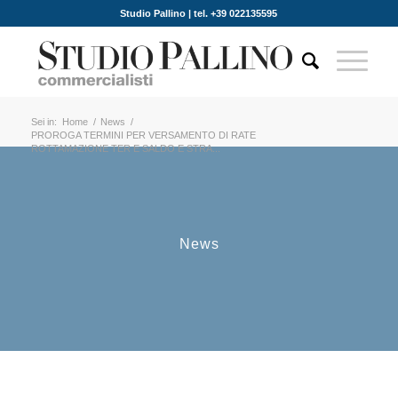
Studio Pallino | tel. +39 022135595
Sei in:
Home
/
News
/
PROROGA TERMINI PER VERSAMENTO DI RATE
ROTTAMAZIONE TER E SALDO E STRA...
News