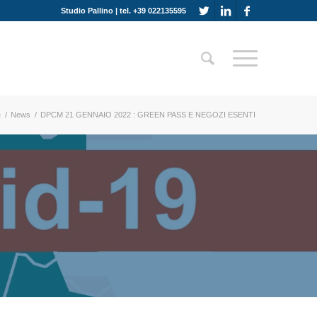
Studio Pallino | tel. +39 022135595
e
/
News
/
DPCM 21 GENNAIO 2022 : GREEN PASS E NEGOZI ESENTI