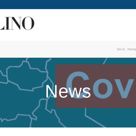
Sei in:
Hom
News