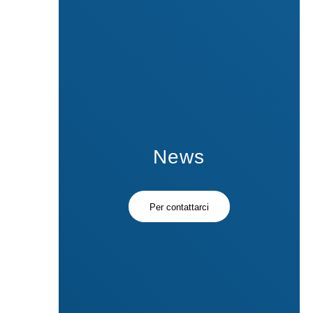
News
Per contattarci