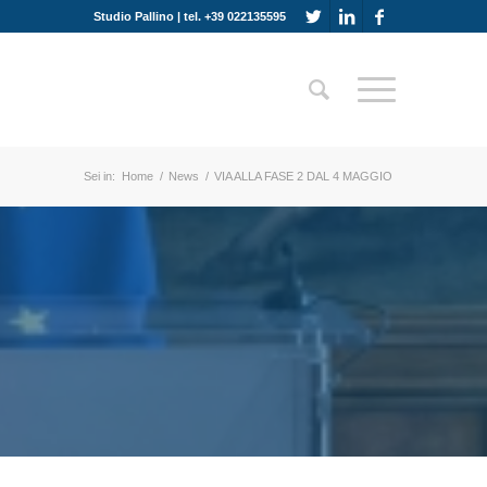
Studio Pallino | tel. +39 022135595
Sei in:
Home
/
News
/
VIA ALLA FASE 2 DAL 4 MAGGIO