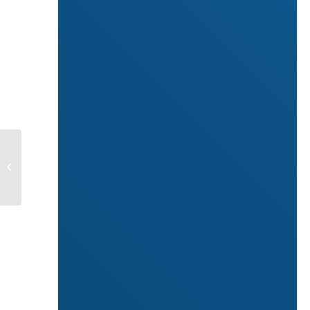
FONDO DI GARANZIA
PMI SOPRA I 25 MILA
EURO: ECCO I
MODULI PER LE
RICHIESTE