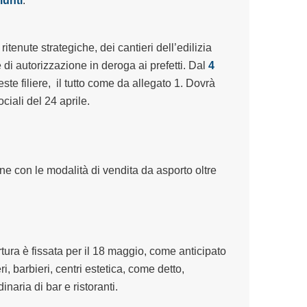
iunti
.
itenute strategiche, dei cantieri dell’edilizia
e di autorizzazione in deroga ai prefetti. Dal
4
ste filiere,
il tutto
come da allegato 1. D
ovrà
ociali del 24 aprile.
one con le modalità di vendita da asporto oltre
rtura è fissata per il 18 maggio
, come anticipato
ri, barbieri, centri estetica, come detto,
rdinaria
di
bar e ristoranti
.