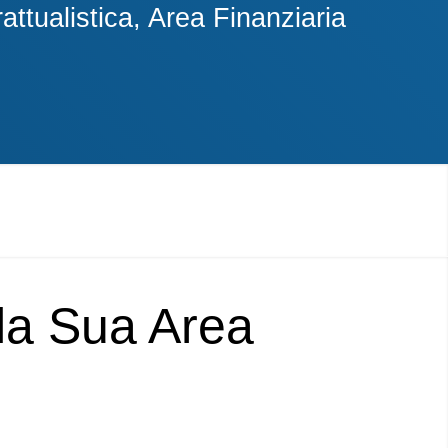
ttualistica, Area Finanziaria
lla Sua Area