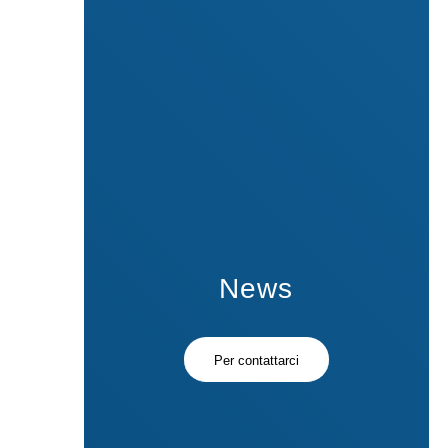
News
Per contattarci