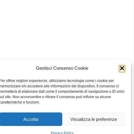
Gestisci Consenso Cookie
 Bari
Per offrire migliori esperienze, utilizziamo tecnologie come i cookie per
memorizzare e/o accedere alle informazioni del dispositivo. Il consenso ci
permetterà di elaborare dati come il comportamento di navigazione o ID unici
sul sito. Non acconsentire o ritirare il consenso può influire su alcune
eavour to keep the information up to date and correct, we make no
caratteristiche e funzioni.
he website or the information, products, services, or related graphics
ly at your own risk.
Accetta
Visualizza le preferenze
Privacy Policy