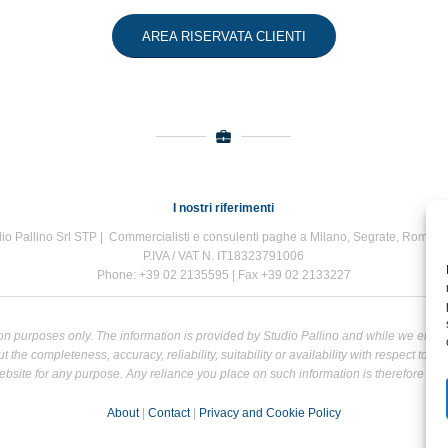
AREA RISERVATA CLIENTI
I nostri riferimenti
io Pallino Srl STP | Commercialisti e consulenti paghe a Milano, Segrate, Roma e
P.IVA / VAT N. IT18323791006
Phone: +39 02 2135595 | Fax +39 02 2133227
tion purposes only. The information is provided by Studio Pallino and while we end
the completeness, accuracy, reliability, suitability or availability with respect to t
bsite for any purpose. Any reliance you place on such information is therefore strict
About
|
Contact
|
Privacy and Cookie Policy