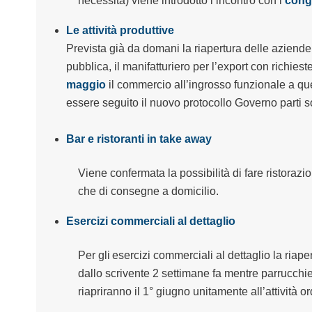
necessità) viene introdotto l’incontro con i
cong
Le attività produttive
Prevista già da domani la riapertura delle aziende r
pubblica, il manifatturiero per l’export con richiest
maggio
il commercio all’ingrosso funzionale a que
essere seguito il nuovo protocollo
G
o
verno
parti s
Bar e ristoranti in take away
Viene confermata la possibilità di fare ristorazi
che di consegne a domicilio.
Esercizi commerciali al dettaglio
Per gli
esercizi commerciali al dettaglio la riape
dallo scrivente 2 settimane fa
mentre p
arrucchie
riapriranno
il
1° giugno
unitamente
all’attività o