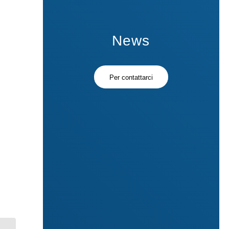
News
Per contattarci