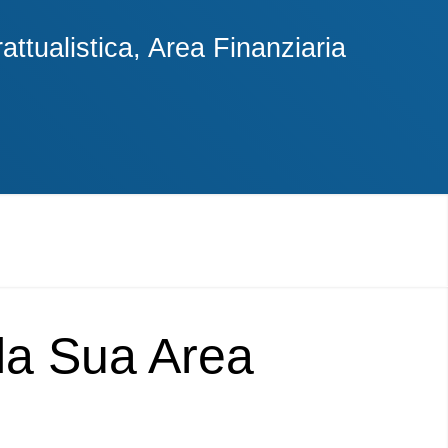
ttualistica, Area Finanziaria
lla Sua Area