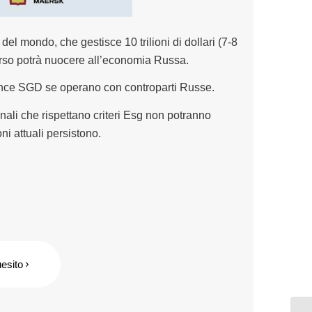
l mondo, che gestisce 10 trilioni di dollari (7-8
n corso potrà nuocere all’economia Russa.
iance SGD se operano con controparti Russe.
ali che rispettano criteri Esg non potranno
i attuali persistono.
uesito