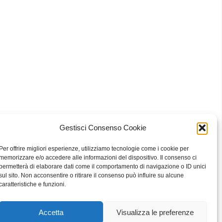
Gestisci Consenso Cookie
 Bari
Per offrire migliori esperienze, utilizziamo tecnologie come i cookie per
memorizzare e/o accedere alle informazioni del dispositivo. Il consenso ci
permetterà di elaborare dati come il comportamento di navigazione o ID unici
sul sito. Non acconsentire o ritirare il consenso può influire su alcune
eavour to keep the information up to date and correct, we make no
caratteristiche e funzioni.
he website or the information, products, services, or related graphics
ly at your own risk.
Accetta
Visualizza le preferenze