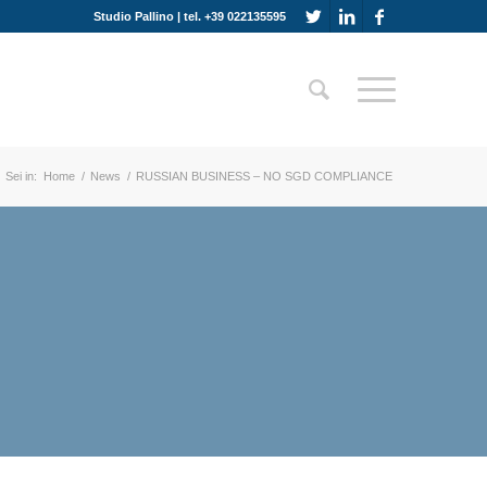
Studio Pallino | tel. +39 022135595
Sei in:
Home
/
News
/
RUSSIAN BUSINESS – NO SGD COMPLIANCE