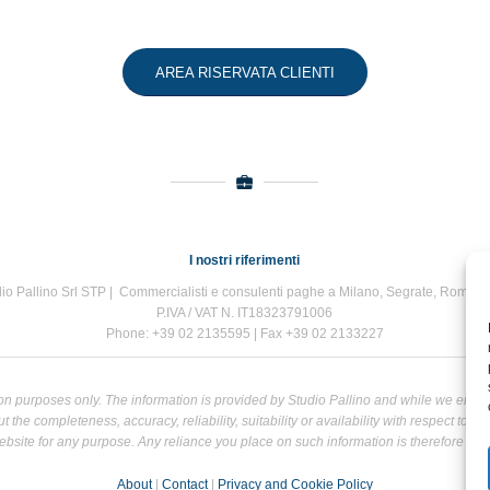
AREA RISERVATA CLIENTI
I nostri riferimenti
io Pallino Srl STP | Commercialisti e consulenti paghe a Milano, Segrate, Roma e
P.IVA / VAT N. IT18323791006
Phone: +39 02 2135595 | Fax +39 02 2133227
tion purposes only. The information is provided by Studio Pallino and while we end
the completeness, accuracy, reliability, suitability or availability with respect to t
bsite for any purpose. Any reliance you place on such information is therefore strict
About
|
Contact
|
Privacy and Cookie Policy