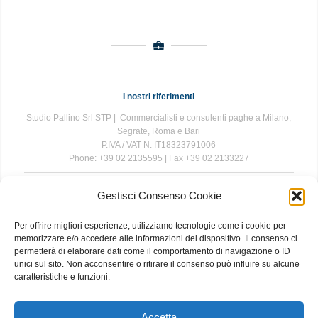
I nostri riferimenti
Studio Pallino Srl STP | Commercialisti e consulenti paghe a Milano,
Segrate, Roma e Bari
P.IVA / VAT N. IT18323791006
Phone: +39 02 2135595 | Fax +39 02 2133227
Gestisci Consenso Cookie
The information contained in this website is for general information
purposes only. The information is provided by Studio Pallino and
Per offrire migliori esperienze, utilizziamo tecnologie come i cookie per
while we endeavour to keep the information up to date and correct, we
memorizzare e/o accedere alle informazioni del dispositivo. Il consenso ci
make no representations or warranties of any kind, express or implied,
permetterà di elaborare dati come il comportamento di navigazione o ID
about the completeness, accuracy, reliability, suitability or availability
unici sul sito. Non acconsentire o ritirare il consenso può influire su alcune
with respect to the website or the information, products, services, or
caratteristiche e funzioni.
related graphics contained on the website for any purpose. Any
reliance you place on such information is therefore strictly at your own
risk.
Accetta