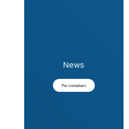
News
Per contattarci