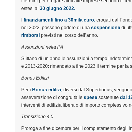
I termini per erogare aiuti alle imprese secondo il T
estesi al
30 giugno 2022.
I
finanziamenti fino a 30mila euro,
erogati dal Fondo
nel 2022, possono godere di una
sospensione
di ult
rimborsi
previsti nel corso dell’anno.
Assunzioni nella PA
Slittano di un anno le assunzioni a tempo indetermin
e 2013-2020; rimandato a fine 2023 il termine per la s
Bonus Edilizi
Per i
Bonus edilizi,
diversi dal Superbonus, vengono e
asseverazione di congruità le
spese
sostenute
dal 1
interventi di edilizia libera o di importo complessivo
Transizione 4.0
Proroga a fine dicembre per il completamento degli inv