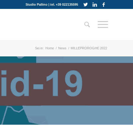
Studio Pallino | tel. +39 022135595
Sei in:
Home
/
News
/
MILLEPROROGHE 2022