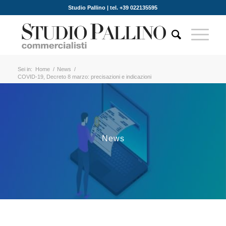
Studio Pallino | tel. +39 022135595
Sei in:
Home
/
News
/
COVID-19, Decreto 8 marzo: precisazioni e indicazioni
News