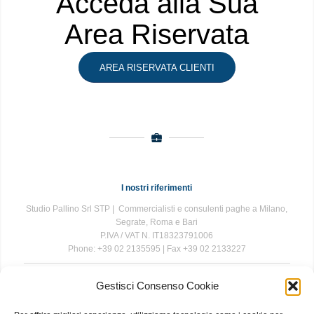
Acceda alla Sua
Area Riservata
AREA RISERVATA CLIENTI
I nostri riferimenti
Studio Pallino Srl STP | Commercialisti e consulenti paghe a Milano,
Segrate, Roma e Bari
P.IVA / VAT N. IT18323791006
Phone: +39 02 2135595 | Fax +39 02 2133227
Gestisci Consenso Cookie
The information contained in this website is for general information
purposes only. The information is provided by Studio Pallino and