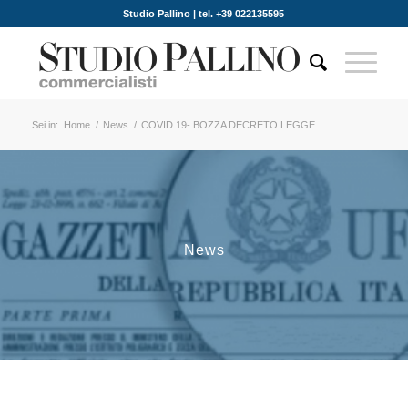
Studio Pallino | tel. +39 022135595
Sei in:
Home
/
News
/
COVID 19- BOZZA DECRETO LEGGE
News