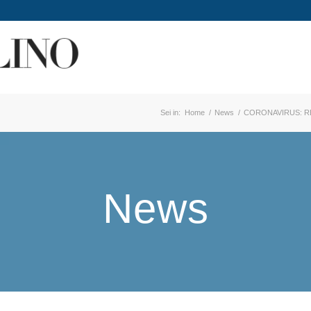
Sei in:
Home
/
News
/
CORONAVIRUS: RE
News