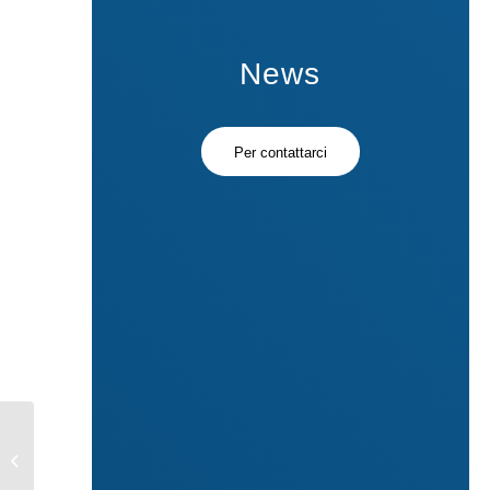
News
Per contattarci
Sostegno al Made in
Italy e aiuti
all’internazionalizzazione