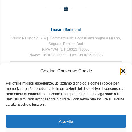
I nostri riferimenti
Studio Pallino Srl STP | Commercialisti e consulenti paghe a Milano,
Segrate, Roma e Bari
P.IVA / VAT N. IT18323791006
Phone: +39 02 2135595 | Fax +39 02 2133227
Gestisci Consenso Cookie
The information contained in this website is for general information
purposes only. The information is provided by Studio Pallino and
Per offrire migliori esperienze, utilizziamo tecnologie come i cookie per
while we endeavour to keep the information up to date and correct, we
memorizzare e/o accedere alle informazioni del dispositivo. Il consenso ci
make no representations or warranties of any kind, express or implied,
permetterà di elaborare dati come il comportamento di navigazione o ID
about the completeness, accuracy, reliability, suitability or availability
unici sul sito. Non acconsentire o ritirare il consenso può influire su alcune
with respect to the website or the information, products, services, or
caratteristiche e funzioni.
related graphics contained on the website for any purpose. Any
reliance you place on such information is therefore strictly at your own
risk.
Accetta