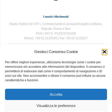
I nostri riferimenti
Studio Pallino Srl STP | Commercialisti e consulenti paghe a Milano,
Segrate, Roma e Bari
P.IVA / VAT N. IT18323791006
Phone: +39 02 2135595 | Fax +39 02 2133227
Gestisci Consenso Cookie
The information contained in this website is for general information
purposes only. The information is provided by Studio Pallino and
Per offrire migliori esperienze, utilizziamo tecnologie come i cookie per
while we endeavour to keep the information up to date and correct, we
memorizzare e/o accedere alle informazioni del dispositivo. Il consenso ci
make no representations or warranties of any kind, express or implied,
permetterà di elaborare dati come il comportamento di navigazione o ID
about the completeness, accuracy, reliability, suitability or availability
unici sul sito. Non acconsentire o ritirare il consenso può influire su alcune
with respect to the website or the information, products, services, or
caratteristiche e funzioni.
related graphics contained on the website for any purpose. Any
reliance you place on such information is therefore strictly at your own
risk.
Accetta
Visualizza le preferenze
About
|
Contact
|
Privacy and Cookie Policy