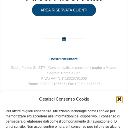
AREA RISERVATA CLIENTI
I nostri riferimenti
Studio Pallino Srl STP | Commercialisti e consulenti paghe a Milano,
Segrate, Roma e Bari
P.IVA / VAT N. IT18323791006
Phone: +39 02 2135595 | Fax +39 02 2133227
Gestisci Consenso Cookie
The information contained in this website is for general information
purposes only. The information is provided by Studio Pallino and
Per offrire migliori esperienze, utilizziamo tecnologie come i cookie per
while we endeavour to keep the information up to date and correct, we
memorizzare e/o accedere alle informazioni del dispositivo. Il consenso ci
make no representations or warranties of any kind, express or implied,
permetterà di elaborare dati come il comportamento di navigazione o ID
about the completeness, accuracy, reliability, suitability or availability
unici sul sito. Non acconsentire o ritirare il consenso può influire su alcune