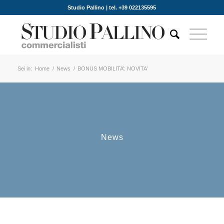
Studio Pallino | tel. +39 022135595
Sei in:
Home
/
News
/
BONUS MOBILITA’: NOVITA’
News